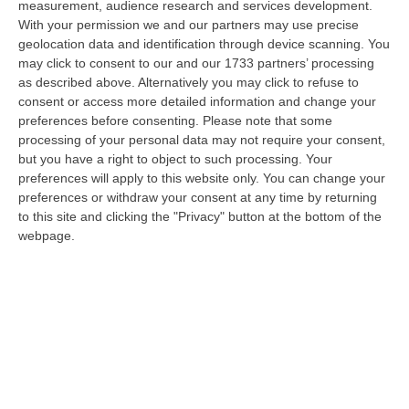
measurement, audience research and services development.
07 Agosto, 22:02
With your permission we and our partners may use precise
geolocation data and identification through device scanning. You
Renzi: «Conte? Sarebbe Delittuoso Vannaccizzare La Coalizione»
may click to consent to our and our 1733 partners’ processing
“ROMA «Conte sta giocando la sua partita, vedremo se le primarie si
as described above. Alternatively you may click to refuse to
faranno, quando e con che formato, se a due Conte-Schlein o se ci
consent or access more detailed information and change your
sarann…
preferences before consenting.
Please note that some
07 Agosto, 21:35
processing of your personal data may not require your consent,
but you have a right to object to such processing. Your
Meteo, Altri 10 Giorni Di Caldo Estremo
preferences will apply to this website only. You can change your
preferences or withdraw your consent at any time by returning
“ROMA La tregua varrà fino a domani: dopo il record di ieri con il bollino
to this site and clicking the "Privacy" button at the bottom of the
rosso per tutte le 27 città monitorate e oggi con 26 allerte mass…
webpage.
07 Agosto, 20:33
Torna In Calabria: OSM Cerca Professionisti Calabresi Che Vivono
Al Nord E Che Hanno Voglia Di Rientrare Nella Terra Di Origine
“Se per anni lasciare la Calabria è stata una scelta quasi obbligata oggi è
possibile fare un’inversione di marcia grazie ad OSM Centro Cala…
07 Agosto, 20:24