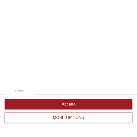
Edizioni provinciali
Catanzaro
Cosenza
Vibo Valentia
Reggio Calabria
Crotone
Rifiuto
Accetto
MORE OPTIONS
Corriere delle Calabria è una testata giornalistica di News&Com S.r.l
©2012-
-2026. Tutti i diritti riservati.
P.IVA. 03199620794, Via del mare 6/G, S.Eufemia, Lamezia Terme