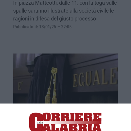
In piazza Matteotti, dalle 11, con la toga sulle
spalle saranno illustrate alla società civile le
ragioni in difesa del giusto processo
Pubblicato il: 13/01/25 – 22:05
La Camera Penale di Catanzaro
controreplica ad Anm: «Mesi per gli
appelli proposti dai difensori»