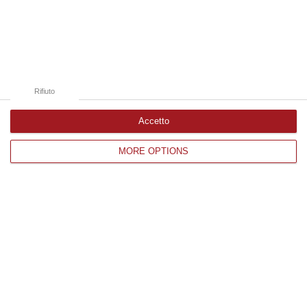
Edizioni provinciali
Catanzaro
Cosenza
Rifiuto
Vibo Valentia
Reggio Calabria
Accetto
Crotone
MORE OPTIONS
Corriere delle Calabria è una testata giornalistica di News&Com S.r.l
©2012-
-2026. Tutti i diritti riservati.
P.IVA. 03199620794, Via del mare 6/G, S.Eufemia, Lamezia Terme