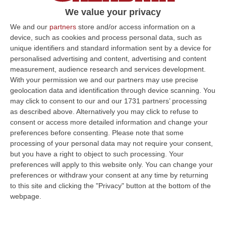
«L’indipendenza e la serenità del giudice è
We value your privacy
stato tema dell’inaugurazione dell’anno
We and our
partners
store and/or access information on a
giudiziario dei penalisti»
device, such as cookies and process personal data, such as
unique identifiers and standard information sent by a device for
Pubblicato il: 01/03/22 – 21:34
personalised advertising and content, advertising and content
measurement, audience research and services development.
With your permission we and our partners may use precise
geolocation data and identification through device scanning. You
ULTIME DAL CORRIERE DELLA CALABRIA
may click to consent to our and our 1731 partners’ processing
as described above. Alternatively you may click to refuse to
Ponte, In Arrivo Il Parere Finale Del Consiglio Dei Lavori Pubblici
consent or access more detailed information and change your
“ROMA Va avanti l’iter autorizzativo per la realizzazione del Ponte sullo
preferences before consenting.
Please note that some
Stretto. Per domani è atteso il parere finale del Consiglio Superi…
processing of your personal data may not require your consent,
05 Agosto, 23:23
but you have a right to object to such processing. Your
preferences will apply to this website only. You can change your
Accoltella Coetaneo Alla Gola Durante Un Litigio, Arrestato
preferences or withdraw your consent at any time by returning
to this site and clicking the "Privacy" button at the bottom of the
Sessantenne
webpage.
“MAMMOLA Un sessantenne, F.S., originario della piana di Gioia Tauro, è
stato arrestato dai carabinieri a Cinquefrondi perché accusato del t…
05 Agosto, 22:07