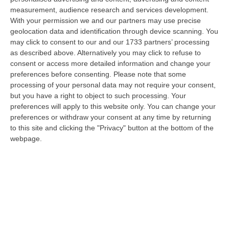
06 Agosto, 20:49
measurement, audience research and services development.
With your permission we and our partners may use precise
La Rivista “America Journals” Celebra Lo Stilista Anton Giulio
geolocation data and identification through device scanning. You
Grande
may click to consent to our and our 1733 partners’ processing
“«Rinomato per la sua impeccabile maestria artigianale e la sua
as described above. Alternatively you may click to refuse to
creatività visionaria, ha trasformato la moda italiana in un’espressione
consent or access more detailed information and change your
dur…
preferences before consenting.
Please note that some
processing of your personal data may not require your consent,
06 Agosto, 20:48
but you have a right to object to such processing. Your
preferences will apply to this website only. You can change your
Dai Piani Per Il Rischio Sismico Al Welfare, I Provvedimenti
preferences or withdraw your consent at any time by returning
Approvati Dalla Giunta Regionale
to this site and clicking the "Privacy" button at the bottom of the
“CATANZARO La Giunta della Regione Calabria, nella seduta odierna, su
webpage.
proposta del presidente Roberto Occhiuto, ha approvato il nuovo Protoc…
06 Agosto, 20:03
Reggio Calabria, Bernini In Visita Alla Mediterranea: «Qui La
Facoltà Di Medicina? Valuteremo La Domanda»
“REGGIO CALABRIA La ministra dell’Università e della ricerca Anna Maria
Bernini ha visitato oggi la Mediterranea di Reggio Calabria, accompa…
06 Agosto, 19:49