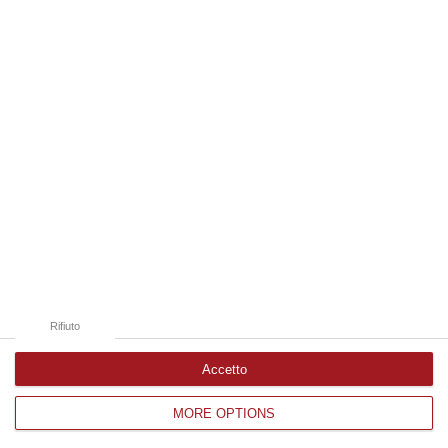
Edizioni provinciali
Catanzaro
Cosenza
Vibo Valentia
Reggio Calabria
Crotone
Rifiuto
Accetto
MORE OPTIONS
Corriere delle Calabria è una testata giornalistica di News&Com S.r.l