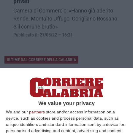
privati
Camera di Commercio: «Hanno già aderito
Rende, Montalto Uffugo, Corigliano Rossano
e il comune brutio»
Pubblicato il: 27/05/22 – 16:21
ULTIME DAL CORRIERE DELLA CALABRIA
All’asta Il Pallone Della “mano Di Dio” Di Maradona
“ROMA Il pallone con cui Diego Maradona segnò durante la storica
vittoria dell’Argentina sull’Inghilterra ai Mondiali del 1986 potrebbe
esse…
08 Agosto, 23:28
We value your privacy
We and our
partners
store and/or access information on a
Milano, Vannacci Candida Il Generale Burgio
device, such as cookies and process personal data, such as
“ROMA “La sfida delle grandi città correremo in tutte le grandi città
unique identifiers and standard information sent by a device for
Milano, Bologna, Roma e Napoli. Ci presenteremo come Futuro
personalised advertising and content, advertising and content