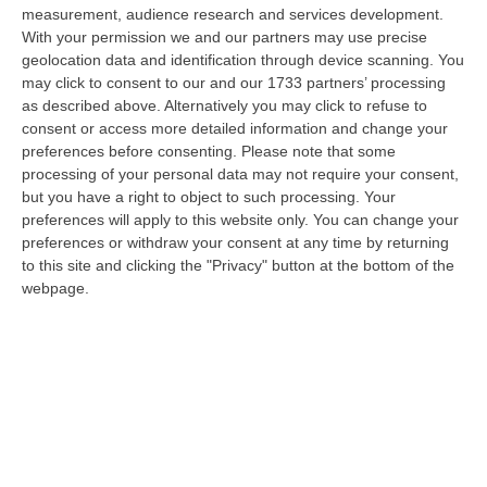
nazionale…
measurement, audience research and services development.
08 Agosto, 22:19
With your permission we and our partners may use precise
geolocation data and identification through device scanning. You
Messina, I “No Ponte” Di Nuovo In Marcia
may click to consent to our and our 1733 partners’ processing
as described above. Alternatively you may click to refuse to
“MESSINA “Chiediamo che venga chiusa la società Stretto di Messina. La
consent or access more detailed information and change your
liquidazione era stata già indicata dal governo Monti nel 2013, e la…
preferences before consenting.
Please note that some
08 Agosto, 21:20
processing of your personal data may not require your consent,
but you have a right to object to such processing. Your
Vinitaly And The City A Reggio: Il Grande Abbraccio Tra Identità
preferences will apply to this website only. You can change your
Del Territorio, Storia E Cultura – FOTO
preferences or withdraw your consent at any time by returning
“REGGIO CALABRIA Vinitaly and the City arriva a Reggio Calabria. Dopo il
to this site and clicking the "Privacy" button at the bottom of the
successo dell’edizione di Sibari, dove la manifestazione ha fatto s…
webpage.
08 Agosto, 20:47
Pride, La “prima Volta” Dell’onda Arcobaleno A Catanzaro. In
Migliaia In Marcia Per I Diritti E La Libertà – FOTO
“CATANZARO Una prima volta destinata a lasciare un segno nella storia
della città. Catanzaro oggi celebra il suo primo Pride: colori, musica…
08 Agosto, 19:38