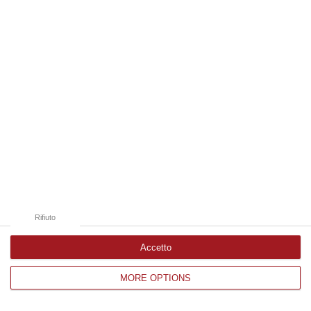
Edizioni provinciali
Catanzaro
Cosenza
Vibo Valentia
Reggio Calabria
Crotone
Rifiuto
Accetto
MORE OPTIONS
Corriere delle Calabria è una testata giornalistica di News&Com S.r.l
©2012-
-2026. Tutti i diritti riservati.