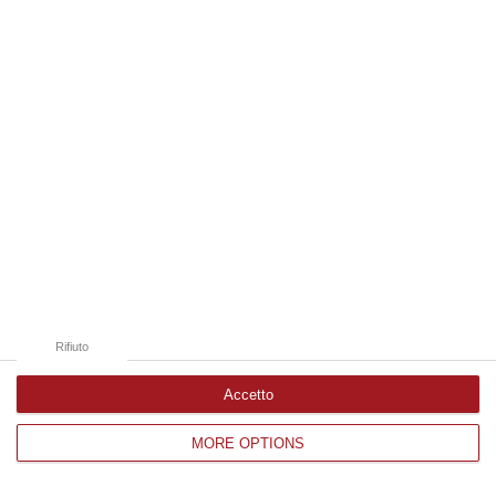
Edizioni provinciali
Catanzaro
Cosenza
Vibo Valentia
Reggio Calabria
Crotone
Rifiuto
Accetto
MORE OPTIONS
Corriere delle Calabria è una testata giornalistica di News&Com S.r.l
©2012-
-2026. Tutti i diritti riservati.