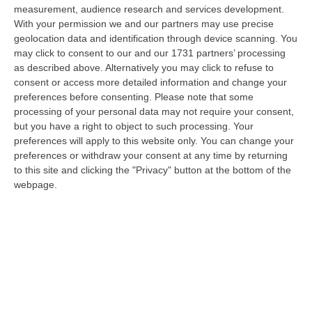
06 Agosto, 19:10
measurement, audience research and services development.
With your permission we and our partners may use precise
Omicidio Di Massimo Speranza “il Brasiliano”, I Dubbi Sul
geolocation data and identification through device scanning. You
Mandante E Sui Luoghi Delle Riunioni
may click to consent to our and our 1731 partners’ processing
as described above. Alternatively you may click to refuse to
“COSENZA Sono state le dichiarazioni offerte dai collaboratori di
consent or access more detailed information and change your
giustizia a consentire alla Distrettuale Antimafia di Catanzaro di ricostr…
preferences before consenting.
Please note that some
06 Agosto, 18:24
processing of your personal data may not require your consent,
but you have a right to object to such processing. Your
Confagricoltura Calabria: Con Alberta Nesci Il Consorzio “Terre Di
preferences will apply to this website only. You can change your
Reggio Calabria” Guarda Al Futuro
preferences or withdraw your consent at any time by returning
“LAMEZIA TERME «Alberta Nesci, socia e dirigente di Confagricoltura, è
to this site and clicking the "Privacy" button at the bottom of the
un’imprenditrice che dimostra ogni giorno di saper interpretare al me…
webpage.
06 Agosto, 18:24
L’Orchestra Filarmonica Della Calabria Protagonista Su Rai Due. Il
9 Agosto In Onda “La Notte Del Mare”
“PIZZO Nella suggestiva cornice del Castello Murat di Pizzo torna “La
Notte del Mare”, l’evento televisivo e culturale giunto alla sua quart…
06 Agosto, 17:37