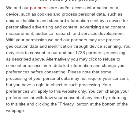
REGGIO CALABRIA Sono richieste di pena
We and our
partners
store and/or access information on a
articolate, ma ugualmente severe quelle
device, such as cookies and process personal data, such as
avanzate dal pm Stefano Musolino al
unique identifiers and standard information sent by a device for
termine della requisitoria al proc…
personalised advertising and content, advertising and content
measurement, audience research and services development.
Pubblicato il: 26/03/15 – 19:44
With your permission we and our partners may use precise
geolocation data and identification through device scanning. You
may click to consent to our and our 1733 partners’ processing
as described above. Alternatively you may click to refuse to
consent or access more detailed information and change your
preferences before consenting.
Please note that some
processing of your personal data may not require your consent,
but you have a right to object to such processing. Your
preferences will apply to this website only. You can change your
preferences or withdraw your consent at any time by returning
to this site and clicking the "Privacy" button at the bottom of the
webpage.
"Alta tensione 2", istruttoria chiusa
REGGIO CALABRIA È al termine