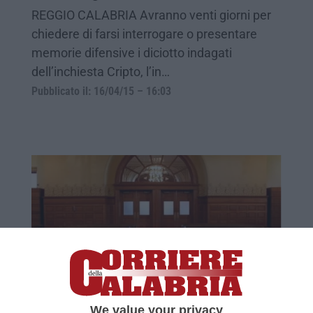
REGGIO CALABRIA Avranno venti giorni per
chiedere di farsi interrogare o presentare
memorie difensive i diciotto indagati
dell’inchiesta Cripto, l’in…
Pubblicato il: 16/04/15 – 16:03
“Tatoo”, le richieste del pm
We value your privacy