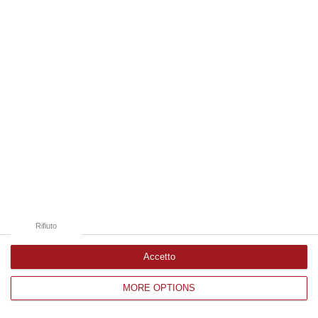
Edizioni provinciali
Catanzaro
Cosenza
Vibo Valentia
Reggio Calabria
Crotone
Rifiuto
Accetto
MORE OPTIONS
Corriere delle Calabria è una testata giornalistica di News&Com S.r.l
©2012-
-2026. Tutti i diritti riservati.