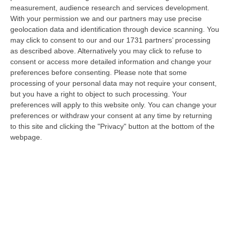
stato arrestato dai carabinieri a Cinquefrondi perché accusato del t…
measurement, audience research and services development.
With your permission we and our partners may use precise
05 Agosto, 22:07
geolocation data and identification through device scanning. You
may click to consent to our and our 1731 partners’ processing
Ciclovia Dei Parchi Della Calabria: Al Via La Messa In Sicurezza
as described above. Alternatively you may click to refuse to
Del Tratto Fabrizia – Serra San Bruno
consent or access more detailed information and change your
“SERRA SAN BRUNO Partono i lavori di riqualificazione e miglioramento
preferences before consenting.
Please note that some
della sicurezza lungo la Ciclovia dei Parchi della Calabria, concentra…
processing of your personal data may not require your consent,
05 Agosto, 21:56
but you have a right to object to such processing. Your
preferences will apply to this website only. You can change your
Tari, Senese: «Rendere Efficiente Il Sistema Per Ridurre I Costi
preferences or withdraw your consent at any time by returning
Per I Cittadini E Aumentare I Salari»
to this site and clicking the "Privacy" button at the bottom of the
webpage.
“CATANZARO A Lamezia Terme la Tari aumenta del 6,2% per le famiglie e
del 17% per le imprese; a Crotone del 6,9%; a Catanzaro dell’1,63%. A…
05 Agosto, 21:23
Delmastro, No All’acquisizione Delle Chat. Bagarre Alla Camera
“ROMA L’Aula della Camera, a scrutinio segreto, ha confermato quanto
già votato dalla Giunta delle autorizzazioni, non consentendo alla magi…
05 Agosto, 21:07