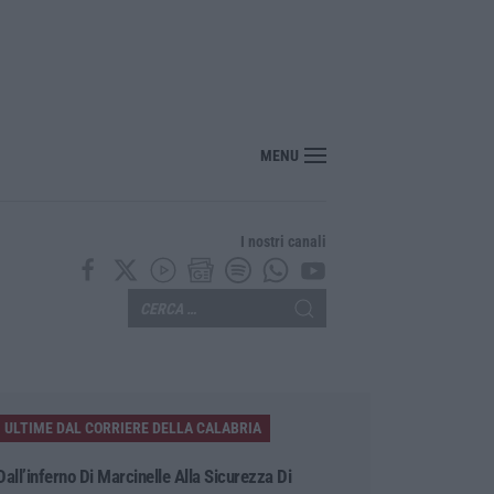
 Pinocchio a Panettieri: il piccolo borgo si trasforma in fiaba – FOTO E VIDEO
MENU
I nostri canali
ULTIME DAL CORRIERE DELLA CALABRIA
Dall’inferno Di Marcinelle Alla Sicurezza Di