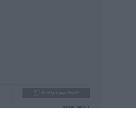
Vuoi fare pubblicità?
News&Com SRL
Telefono:
0968-53665
Email:
newsandcom@gmail.com