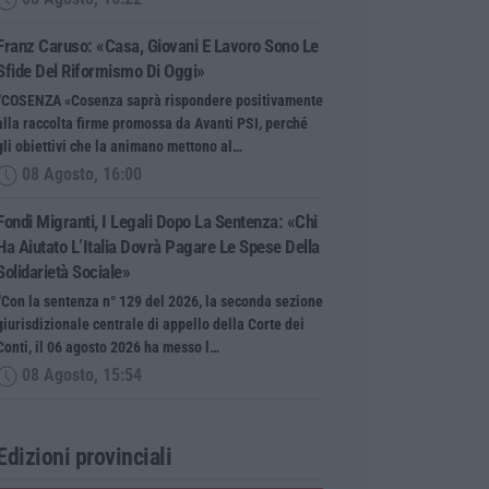
Franz Caruso: «Casa, Giovani E Lavoro Sono Le
Sfide Del Riformismo Di Oggi»
“COSENZA «Cosenza saprà rispondere positivamente
alla raccolta firme promossa da Avanti PSI, perché
gli obiettivi che la animano mettono al…
08 Agosto, 16:00
Fondi Migranti, I Legali Dopo La Sentenza: «Chi
Ha Aiutato L’Italia Dovrà Pagare Le Spese Della
Solidarietà Sociale»
“Con la sentenza n° 129 del 2026, la seconda sezione
giurisdizionale centrale di appello della Corte dei
Conti, il 06 agosto 2026 ha messo l…
08 Agosto, 15:54
Edizioni provinciali