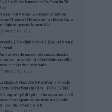
Oggi, Un Monito Inascoltato Che Dura Da 70
Anni
“Il disastro di Marcinelle, avvenuto settant’anni
orsono, l’8 agosto 1956, nella miniera Bois du Cazier
in Belgio, che provocò la morte di 2…
08 Agosto, 17:20
Incendio Al Policlinico Gemelli, Evacuati Diversi
Pazienti
“Un incendio è divampato nella centrale elettrica
adiacente al centro dialisi del Policlinico Gemelli di
Roma. Tutti i pazienti sono stati t…
08 Agosto, 16:37
La Magia Di Pinocchio A Panettieri: Il Piccolo
Borgo Si Trasforma In Fiaba – FOTO E VIDEO
“È il luogo che più di ogni altro ha saputo costruire il
racconto scenografico di una storia sacra, quella
della natività. A Panettieri il P…
08 Agosto, 16:22