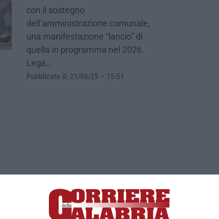
con il sostegno
dell’amministrazione comunale,
una manifestazione “lancio” di
quella in programma nel 2026.
Lega…
Pubblicato il: 21/06/25 – 15:51
ica di News&Com S.r.l ©2012-
-2026. Tutti i diritti riservati.
ia, Lamezia Terme (CZ)
irettore responsabile Paola Militano |
Privacy