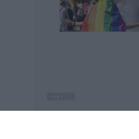
Corriere delle Calabria è una testata giornalist
P.IVA. 03199620794, Via del mare 6/G, S.Eufem
Iscrizione tribunale di Lamezia Terme 5/2011 - D