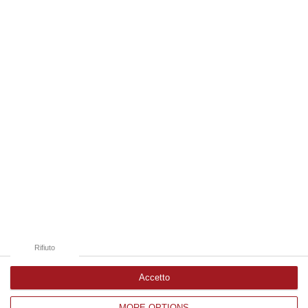
“ROMA Il Servizio sanitario nazionale continua a recuperare personale
dopo gli anni di contrazione che hanno caratterizzato il decennio scor…
08 Agosto, 18:05
Edizioni provinciali
Catanzaro
Cosenza
Vibo Valentia
Reggio Calabria
Crotone
Rifiuto
Accetto
MORE OPTIONS