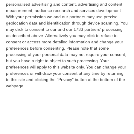
disagio e devianza minorile, sicurezza e decoro urbano, fruizione serena
personalised advertising and content, advertising and content
del…
measurement, audience research and services development.
With your permission we and our partners may use precise
08 Agosto, 18:40
geolocation data and identification through device scanning. You
may click to consent to our and our 1733 partners’ processing
La Denuncia Di Si-Avs Calabria: «Bloccate In Mezzo Al Mare Oltre
as described above. Alternatively you may click to refuse to
500 Persone Dirette Al Corteo No Ponte»
consent or access more detailed information and change your
“LAMEZIA TERME Il segretario regionale Sinistra Italiana Avs
preferences before consenting.
Please note that some
della Calabria, Fernando Pignataro, in una nota ha segnala il ritardo con
processing of your personal data may not require your consent,
il q…
but you have a right to object to such processing. Your
08 Agosto, 18:25
preferences will apply to this website only. You can change your
preferences or withdraw your consent at any time by returning
Incidente Coinvolge Tre Auto Sull’A2, Traffico Rallentato Tra Altilia
to this site and clicking the "Privacy" button at the bottom of the
Grimaldi E San Mango
webpage.
“LAMEZIA TERME A causa di un incidente che ha visto il coinvolgimento
di tre veicoli, si registrano rallentamenti al traffico in direzione s…
08 Agosto, 18:15
Il Ssn Recupera Personale: +1,6% Secondo L’ultima Rilevazione
Ministeriale