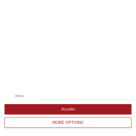
Edizioni provinciali
Catanzaro
Cosenza
Vibo Valentia
Reggio Calabria
Crotone
Rifiuto
Accetto
MORE OPTIONS
Corriere delle Calabria è una testata giornalistica di News&Com S.r.l
©2012-
-2026. Tutti i diritti riservati.