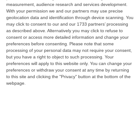
08 Agosto, 9:00
measurement, audience research and services development.
With your permission we and our partners may use precise
Gioia Tauro, Blitz Ad Alto Impatto Alla Ciambra: 24 Perquisizioni E
geolocation data and identification through device scanning. You
275 Persone Identificate – VIDEO
may click to consent to our and our 1733 partners’ processing
as described above. Alternatively you may click to refuse to
“Maxi servizio congiunto di controllo del territorio nel quartiere Ciambra
consent or access more detailed information and change your
di Gioia Tauro, area indicata come ad alta densità criminale. L’o…
preferences before consenting.
Please note that some
08 Agosto, 8:49
processing of your personal data may not require your consent,
but you have a right to object to such processing. Your
Regione Calabria, Buono Pasto A 8 Euro E Welfare Per I Pendolari:
preferences will apply to this website only. You can change your
Il CSA-Cisal Promuove Il Nuovo Contratto Integrativo
preferences or withdraw your consent at any time by returning
“Il CSA-Cisal esprime apprezzamento per la sottoscrizione del Contratto
to this site and clicking the "Privacy" button at the bottom of the
collettivo integrativo 2026 del personale del comparto della Regione…
webpage.
08 Agosto, 8:38
Esodo Estivo, Sabato Da Bollino Nero: Traffico Intenso Verso La
Calabria
“È la giornata più difficile del secondo grande weekend dell’esodo estivo.
Sabato 8 agosto è da bollino nero sulle strade italiane, con il p…
08 Agosto, 7:45