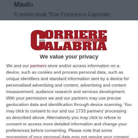
Minoli»
Il centro studi “Don Francesco Caporale:
«Finalmente ospiteremo grandi produzioni.
Le polemiche? Screditano inutilmente il
progetto»
Pubblicato il: 27/04/21 – 10:56
We value your privacy
We and our
partners
store and/or access information on a
device, such as cookies and process personal data, such as
unique identifiers and standard information sent by a device for
personalised advertising and content, advertising and content
measurement, audience research and services development.
With your permission we and our partners may use precise
geolocation data and identification through device scanning. You
may click to consent to our and our 1733 partners’ processing
as described above. Alternatively you may click to refuse to
consent or access more detailed information and change your
preferences before consenting.
Please note that some
processing of your personal data may not require your consent,