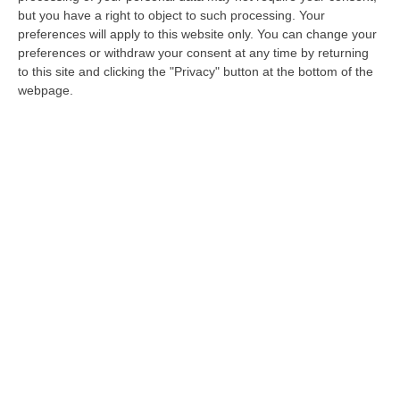
«L’industria del cinema, sogno di Santelli,
but you have a right to object to such processing. Your
cammina sulle gambe di Minoli»
preferences will apply to this website only. You can change your
CATANZARO «La scelta della compianta
preferences or withdraw your consent at any time by returning
to this site and clicking the "Privacy" button at the bottom of the
presidente Jole Santelli di scegliere la
webpage.
professionalità, l’esperienza e il grande
entusiasmo di Giovanni Minoli…
Pubblicato il: 10/03/21 – 10:19
ULTIME DAL CORRIERE DELLA CALABRIA
Discussione Sulla Proposta Di Legge Regionale Sugli Idonei Della
Pa In Calabria
“Riceviamo e pubblichiamo Noi idonei del Concorso per 54 posti della
Regione Calabria siamo tra i potenziali beneficiari della proposta d…
07 Agosto, 22:35
Basilica Dell’Immacolata Concezione Di Catanzaro, Ferro: