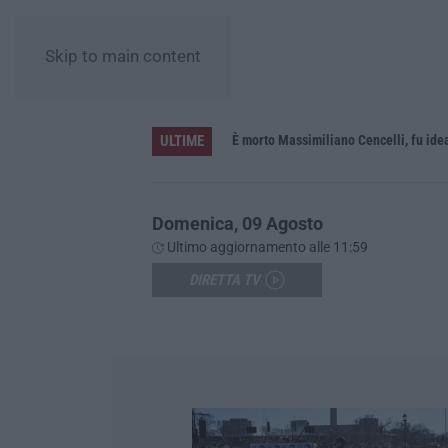
Skip to main content
ULTIME
In fiamme nella notte il capannone di un’azienda a Montegiordano, danni da oltre un milione di euro
È morto Massimiliano Cencelli, fu id
Domenica, 09 Agosto
Ultimo aggiornamento alle 11:59
DIRETTA TV