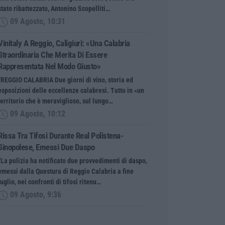
stato ribattezzato, Antonino Scopelliti…
09 Agosto, 10:31
Vinitaly A Reggio, Caligiuri: «Una Calabria
Straordinaria Che Merita Di Essere
Rappresentata Nel Modo Giusto»
“REGGIO CALABRIA Due giorni di vino, storia ed
esposizioni delle eccellenze calabresi. Tutto in «un
territorio che è meraviglioso, sul lungo…
09 Agosto, 10:12
Rissa Tra Tifosi Durante Real Polistena-
Sinopolese, Emessi Due Daspo
“La polizia ha notificato due provvedimenti di daspo,
emessi dalla Questura di Reggio Calabria a fine
luglio, nei confronti di tifosi ritenu…
09 Agosto, 9:36