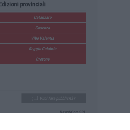
Edizioni provinciali
Catanzaro
Cosenza
Vibo Valentia
Reggio Calabria
Crotone
Vuoi fare pubblicità?
News&Com SRL
Telefono:
0968-53665