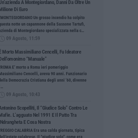
Un’azienda A Montegiordano, Danni Da Oltre Un
Milione Di Euro
“MONTEGIORDANO Un grosso incendio ha colpito
questa notte un capannone della Sassone Tartufi,
azienda di Montegiordano specializzata nella c…
09 Agosto, 11:59
È Morto Massimiliano Cencelli, Fu Ideatore
Dell’omonimo “manuale”
“ROMA E’ morto a Roma ieri pomeriggio
Massimiliano Cencelli, aveva 90 anni. Funzionario
della Democrazia Cristiana degli anni ’60, divenne
f…
09 Agosto, 10:43
Antonino Scopelliti, Il “giudice Solo” Contro Le
Mafie. L’agguato Nel 1991 E Il Patto Tra
‘ndrangheta E Cosa Nostra
“REGGIO CALABRIA Era una calda giornata, tipica
dell’estate calabrese. Il “giudice solo”, come era