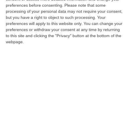
Figura di spicco nel panorama ecclesiastico e
preferences before consenting.
Please note that some
culturale internazionale, è stato accolto dal
processing of your personal data may not require your consent,
presidente Klaus Algieri
but you have a right to object to such processing. Your
preferences will apply to this website only. You can change your
Pubblicato il: 17/01/25 – 15:59
preferences or withdraw your consent at any time by returning
to this site and clicking the "Privacy" button at the bottom of the
webpage.
Monsignor Savino: «Preti e comunità
insieme in un mondo che cambia»
Il vescovo di Cassano all’Ionio: «La missione