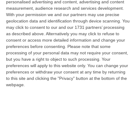
personalised advertising and content, advertising and content
laurea magistrale in Medicina e Chirurgia, Odontoiatria e Protesi den…
measurement, audience research and services development.
06 Agosto, 20:49
With your permission we and our partners may use precise
geolocation data and identification through device scanning. You
La Rivista “America Journals” Celebra Lo Stilista Anton Giulio
may click to consent to our and our 1731 partners’ processing
Grande
as described above. Alternatively you may click to refuse to
“«Rinomato per la sua impeccabile maestria artigianale e la sua
consent or access more detailed information and change your
creatività visionaria, ha trasformato la moda italiana in un’espressione
preferences before consenting.
Please note that some
dur…
processing of your personal data may not require your consent,
06 Agosto, 20:48
but you have a right to object to such processing. Your
preferences will apply to this website only. You can change your
Dai Piani Per Il Rischio Sismico Al Welfare, I Provvedimenti
preferences or withdraw your consent at any time by returning
to this site and clicking the "Privacy" button at the bottom of the
Approvati Dalla Giunta Regionale
webpage.
“CATANZARO La Giunta della Regione Calabria, nella seduta odierna, su
proposta del presidente Roberto Occhiuto, ha approvato il nuovo Protoc…
06 Agosto, 20:03
Reggio Calabria, Bernini In Visita Alla Mediterranea: «Qui La
Facoltà Di Medicina? Valuteremo La Domanda»
“REGGIO CALABRIA La ministra dell’Università e della ricerca Anna Maria
Bernini ha visitato oggi la Mediterranea di Reggio Calabria, accompa…