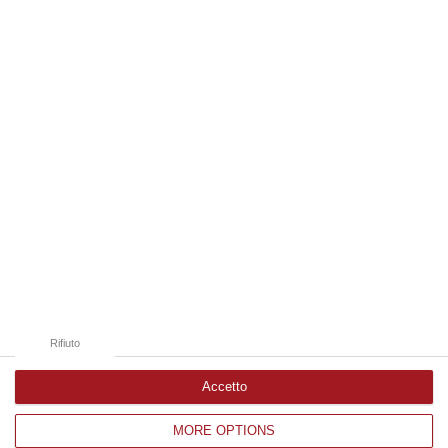
06 Agosto, 19:49
Edizioni provinciali
Catanzaro
Cosenza
Vibo Valentia
Reggio Calabria
Crotone
Rifiuto
Accetto
MORE OPTIONS