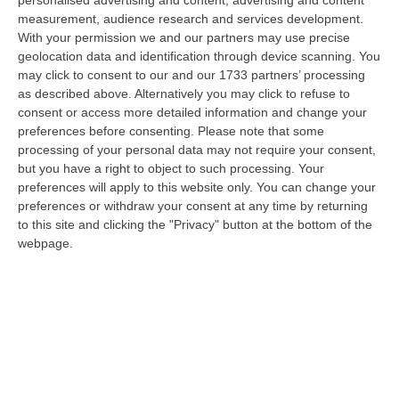
personalised advertising and content, advertising and content
“CATANZARO «Con un importante finanziamento di 800 mila euro, si potrà
measurement, audience research and services development.
dare avvio agli attesi lavori di ristrutturazione della Basilica dell…
With your permission we and our partners may use precise
07 Agosto, 22:02
geolocation data and identification through device scanning. You
may click to consent to our and our 1733 partners’ processing
Renzi: «Conte? Sarebbe Delittuoso Vannaccizzare La Coalizione»
as described above. Alternatively you may click to refuse to
consent or access more detailed information and change your
“ROMA «Conte sta giocando la sua partita, vedremo se le primarie si
preferences before consenting.
Please note that some
faranno, quando e con che formato, se a due Conte-Schlein o se ci
processing of your personal data may not require your consent,
sarann…
but you have a right to object to such processing. Your
07 Agosto, 21:35
preferences will apply to this website only. You can change your
preferences or withdraw your consent at any time by returning
Meteo, Altri 10 Giorni Di Caldo Estremo
to this site and clicking the "Privacy" button at the bottom of the
“ROMA La tregua varrà fino a domani: dopo il record di ieri con il bollino
webpage.
rosso per tutte le 27 città monitorate e oggi con 26 allerte mass…
07 Agosto, 20:33
Torna In Calabria: OSM Cerca Professionisti Calabresi Che Vivono
Al Nord E Che Hanno Voglia Di Rientrare Nella Terra Di Origine
“Se per anni lasciare la Calabria è stata una scelta quasi obbligata oggi è
possibile fare un’inversione di marcia grazie ad OSM Centro Cala…