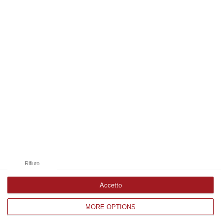
07 Agosto, 20:24
Edizioni provinciali
Catanzaro
Cosenza
Vibo Valentia
Reggio Calabria
Crotone
Rifiuto
Accetto
MORE OPTIONS
Corriere delle Calabria è una testata giornalistica di News&Com S.r.l