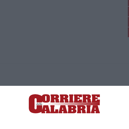
ica di News&Com S.r.l ©2012-
-2026. Tutti i diritti riservati.
ia, Lamezia Terme (CZ)
irettore responsabile Paola Militano |
Privacy