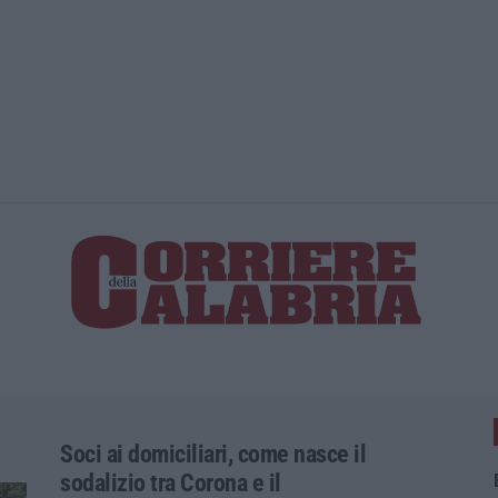
La spesa pe
Soci ai domiciliari, come nasce il
sodalizio tra Corona e il