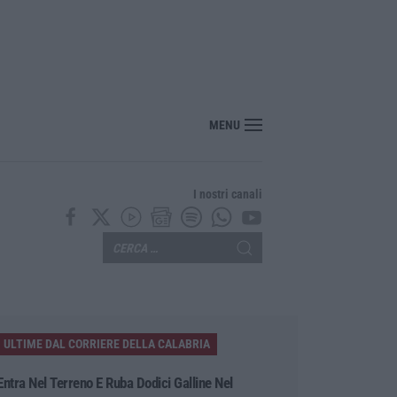
r i farmaci sfiora i 40 miliardi: aumento del 6% nel 2025
MENU
I nostri canali
ULTIME DAL CORRIERE DELLA CALABRIA
Entra Nel Terreno E Ruba Dodici Galline Nel