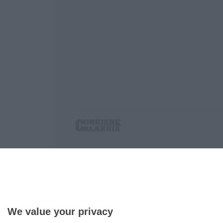
Corriere delle Calabria è una testata giornalist
P.IVA. 03199620794, Via del mare 6/G, S.Eufem
Iscrizione tribunale di Lamezia Terme 5/2011 - D
Effettua una ricerca sul Corriere delle Calabria
We value your privacy