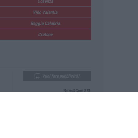
Cosenza
Vibo Valentia
Reggio Calabria
Crotone
Vuoi fare pubblicità?
News&Com SRL
Telefono:
0968-53665
Email:
newsandcom@gmail.com