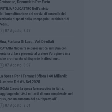
Crotonese, Denunciato Per Furto
“PETILIA POLICASTRO Nell’ambito
dell’intensificazione dei servizi di controllo del
territorio disposti dalla Compagnia Carabinieri di
Petili…
07 Agosto, 8:27
Etna, Fontana Di Lava: Voli Dirottati
“CATANIA Nuova fase parossistica sull’Etna con
fontana di lava presente al cratere Voragine e una
nube eruttiva che si disperde in direzione…
07 Agosto, 8:07
La Spesa Per I Farmaci Sfiora I 40 Miliardi:
Aumento Del 6% Nel 2025
“ROMA Cresce la spesa farmaceutica in Italia,
raggiungendo i 39,3 miliardi di euro complessivi nel
2025, con un aumento del 6% rispetto all’…
07 Agosto, 8:01