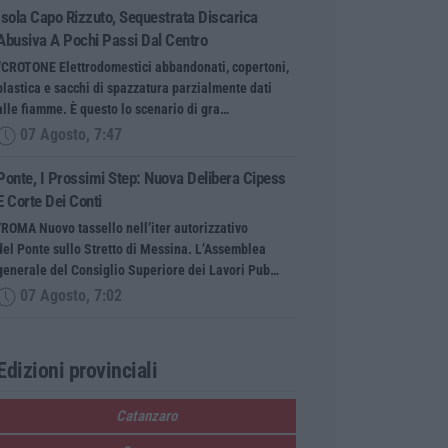
Isola Capo Rizzuto, Sequestrata Discarica
Abusiva A Pochi Passi Dal Centro
“CROTONE Elettrodomestici abbandonati, copertoni,
plastica e sacchi di spazzatura parzialmente dati
alle fiamme. È questo lo scenario di gra…
07 Agosto, 7:47
Ponte, I Prossimi Step: Nuova Delibera Cipess
E Corte Dei Conti
“ROMA Nuovo tassello nell’iter autorizzativo
del Ponte sullo Stretto di Messina. L’Assemblea
generale del Consiglio Superiore dei Lavori Pub…
07 Agosto, 7:02
Edizioni provinciali
Catanzaro