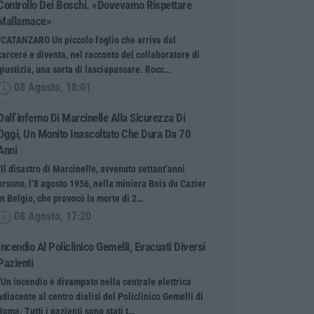
Controllo Dei Boschi. «Dovevamo Rispettare
Mallamace»
“CATANZARO Un piccolo foglio che arriva dal
carcere e diventa, nel racconto del collaboratore di
giustizia, una sorta di lasciapassare. Rocc…
08 Agosto, 18:01
Dall’inferno Di Marcinelle Alla Sicurezza Di
Oggi, Un Monito Inascoltato Che Dura Da 70
Anni
“Il disastro di Marcinelle, avvenuto settant’anni
orsono, l’8 agosto 1956, nella miniera Bois du Cazier
in Belgio, che provocò la morte di 2…
08 Agosto, 17:20
Incendio Al Policlinico Gemelli, Evacuati Diversi
Pazienti
“Un incendio è divampato nella centrale elettrica
adiacente al centro dialisi del Policlinico Gemelli di
Roma. Tutti i pazienti sono stati t…