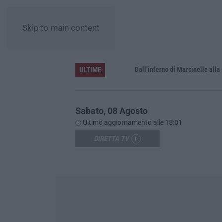
Skip to main content
ULTIME
’Ndrangheta, il bigliettino dal carcere per il controllo dei boschi. «Dovevamo rispettare Mallamace»
Dall’inferno di Marcinelle alla sicure
Sabato, 08 Agosto
Ultimo aggiornamento alle 18:01
DIRETTA TV