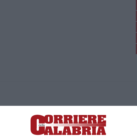
ica di News&Com S.r.l ©2012-
-2026. Tutti i diritti riservati.
ia, Lamezia Terme (CZ)
irettore responsabile Paola Militano |
Privacy