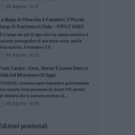
08 Agosto, 16:37
La Magia Di Pinocchio A Panettieri: Il Piccolo
Borgo Si Trasforma In Fiaba – FOTO E VIDEO
“È il luogo che più di ogni altro ha saputo costruire il
racconto scenografico di una storia sacra, quella
della natività. A Panettieri il P…
08 Agosto, 16:22
Franz Caruso: «Casa, Giovani E Lavoro Sono Le
Sfide Del Riformismo Di Oggi»
“COSENZA «Cosenza saprà rispondere positivamente
alla raccolta firme promossa da Avanti PSI, perché
gli obiettivi che la animano mettono al…
08 Agosto, 16:00
Edizioni provinciali