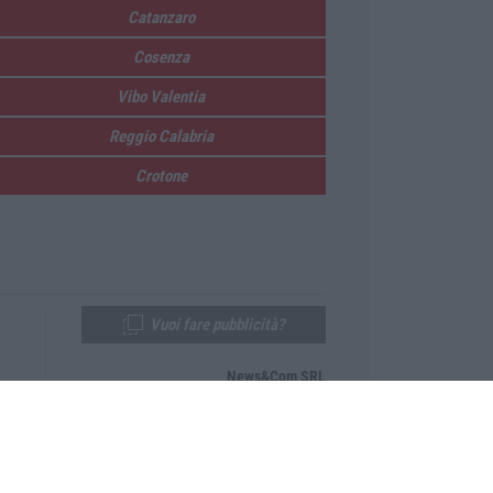
Catanzaro
Cosenza
Vibo Valentia
Reggio Calabria
Crotone
Vuoi fare pubblicità?
News&Com SRL
Telefono:
0968-53665
Email:
newsandcom@gmail.com