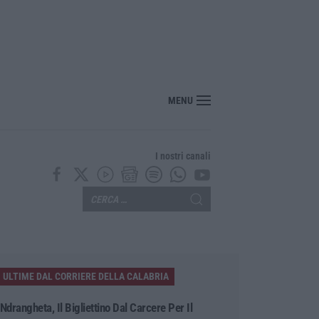
 Policlinico Gemelli, evacuati diversi pazienti
MENU
I nostri canali
ULTIME DAL CORRIERE DELLA CALABRIA
’Ndrangheta, Il Bigliettino Dal Carcere Per Il