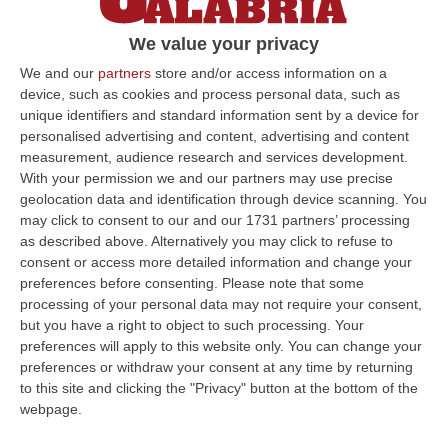
– VIDEO
We value your privacy
Stupefacenti per un valore di 300mila euro
nascosti nel vano autoradio di un Suv.
We and our
partners
store and/or access information on a
device, such as cookies and process personal data, such as
Sequestrati anche 5.200 euro in contanti
unique identifiers and standard information sent by a device for
Pubblicato il: 29/10/21 – 8:40
personalised advertising and content, advertising and content
measurement, audience research and services development.
With your permission we and our partners may use precise
geolocation data and identification through device scanning. You
ULTIME DAL CORRIERE DELLA CALABRIA
may click to consent to our and our 1731 partners’ processing
as described above. Alternatively you may click to refuse to
Situazione 118, Miserendino: «I Servizi Di Emergenza Soffrono
consent or access more detailed information and change your
Ma I Risultati Arriveranno»
preferences before consenting.
Please note that some
processing of your personal data may not require your consent,
“CATANZARO “I servizi di emergenza sono in difficoltà, e non solo in
but you have a right to object to such processing. Your
Regione Calabria. La Calabria soffre sicuramente per una riforma
preferences will apply to this website only. You can change your
ancora…
preferences or withdraw your consent at any time by returning
06 Agosto, 15:00
to this site and clicking the "Privacy" button at the bottom of the
webpage.
Afa In Lieve Calo, Da Domani Scendono Le Città Con Bollino Rosso
“Si attenua lievemente la morsa dell’afa sull’Italia: dopo il record di oggi