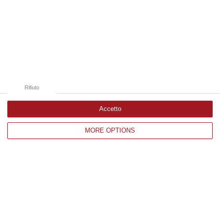
06 Agosto, 13:22
Edizioni provinciali
Catanzaro
Cosenza
Rifiuto
Vibo Valentia
Accetto
Reggio Calabria
MORE OPTIONS
Crotone
Corriere delle Calabria è una testata giornalistica di News&Com S.r.l