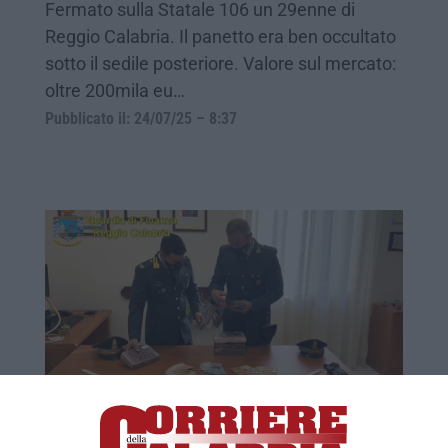
Fermato sulla Statale 106 un 29enne di
Reggio Calabria. Il panetto era ben occultato
sotto il sedile posteriore. Valore sul mercato:
oltre 200mila eu…
Pubblicato il: 24/07/25 – 8:37
Beccata a Villa San Giovanni con 5,7 chili
di cocaina. In manette corriere della droga