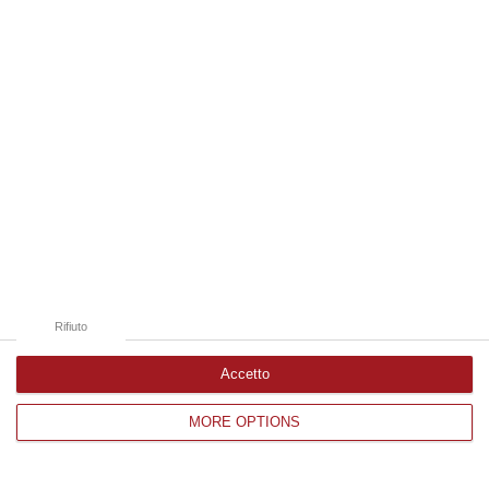
Edizioni provinciali
Catanzaro
Cosenza
Vibo Valentia
Reggio Calabria
Crotone
Rifiuto
Accetto
MORE OPTIONS
Corriere delle Calabria è una testata giornalistica di News&Com S.r.l
©2012-
-2026. Tutti i diritti riservati.
P.IVA. 03199620794, Via del mare 6/G, S.Eufemia, Lamezia Terme