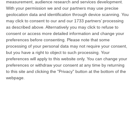
measurement, audience research and services development.
08 Agosto, 21:20
With your permission we and our partners may use precise
geolocation data and identification through device scanning. You
Vinitaly And The City A Reggio: Il Grande Abbraccio Tra Identità
may click to consent to our and our 1733 partners’ processing
Del Territorio, Storia E Cultura – FOTO
as described above. Alternatively you may click to refuse to
“REGGIO CALABRIA Vinitaly and the City arriva a Reggio Calabria. Dopo il
consent or access more detailed information and change your
successo dell’edizione di Sibari, dove la manifestazione ha fatto s…
preferences before consenting.
Please note that some
08 Agosto, 20:47
processing of your personal data may not require your consent,
but you have a right to object to such processing. Your
Pride, La “prima Volta” Dell’onda Arcobaleno A Catanzaro. In
preferences will apply to this website only. You can change your
Migliaia In Marcia Per I Diritti E La Libertà – FOTO
preferences or withdraw your consent at any time by returning
to this site and clicking the "Privacy" button at the bottom of the
“CATANZARO Una prima volta destinata a lasciare un segno nella storia
webpage.
della città. Catanzaro oggi celebra il suo primo Pride: colori, musica…
08 Agosto, 19:38
«Per Riaprire Hormuz Stop Ad Attacchi E Sanzioni»
“ROMA Per la riapertura dello Stretto di Hormuz l’Iran chiede agli Stati
Uniti di revocare il blocco navale e le sanzioni contro l’Iran, di…
08 Agosto, 19:27