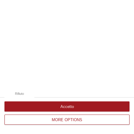
Edizioni provinciali
Catanzaro
Cosenza
Vibo Valentia
Reggio Calabria
Crotone
Rifiuto
Accetto
MORE OPTIONS
Corriere delle Calabria è una testata giornalistica di News&Com S.r.l
©2012-
-2026. Tutti i diritti riservati.