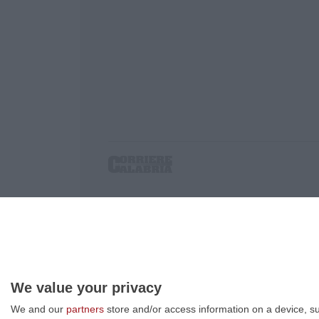
Corriere delle Calabria è una testata giornalist
P.IVA. 03199620794, Via del mare 6/G, S.Eufem
Iscrizione tribunale di Lamezia Terme 5/2011 - D
Effettua una ricerca sul Corriere delle Calabria
We value your privacy
We and our
partners
store and/or access information on a device, su