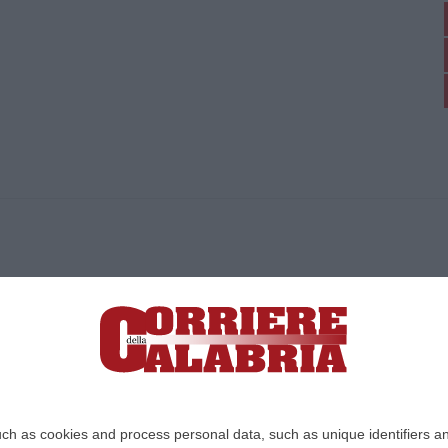
ica di News&Com S.r.l ©2012-
-2026. Tutti i diritti riservati.
ia, Lamezia Terme (CZ)
irettore responsabile Paola Militano |
Privacy
ch as cookies and process personal data, such as unique identifiers an