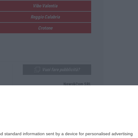
Vibo Valentia
Reggio Calabria
Crotone
Vuoi fare pubblicità?
News&Com SRL
Telefono:
0968-53665
Email:
newsandcom@gmail.com
d standard information sent by a device for personalised advertising