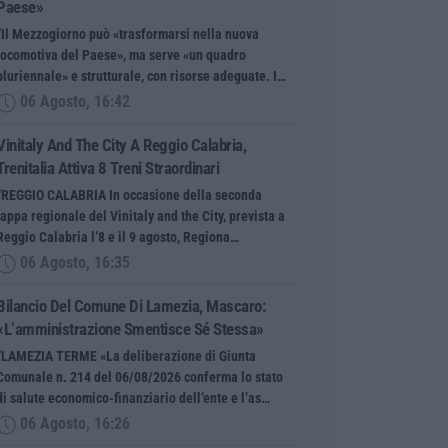
Paese»
“Il Mezzogiorno può «trasformarsi nella nuova
locomotiva del Paese», ma serve «un quadro
pluriennale» e strutturale, con risorse adeguate. I…
06 Agosto, 16:42
Vinitaly And The City A Reggio Calabria,
Trenitalia Attiva 8 Treni Straordinari
“REGGIO CALABRIA In occasione della seconda
tappa regionale del Vinitaly and the City, prevista a
Reggio Calabria l’8 e il 9 agosto, Regiona…
06 Agosto, 16:35
Bilancio Del Comune Di Lamezia, Mascaro:
«L’amministrazione Smentisce Sé Stessa»
“LAMEZIA TERME «La deliberazione di Giunta
Comunale n. 214 del 06/08/2026 conferma lo stato
di salute economico-finanziario dell’ente e l’as…
06 Agosto, 16:26