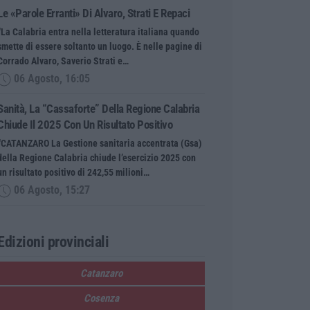
Le «parole Erranti» Di Alvaro, Strati E Repaci
“La Calabria entra nella letteratura italiana quando
smette di essere soltanto un luogo. È nelle pagine di
Corrado Alvaro, Saverio Strati e…
06 Agosto, 16:05
Sanità, La “cassaforte” Della Regione Calabria
Chiude Il 2025 Con Un Risultato Positivo
“CATANZARO La Gestione sanitaria accentrata (Gsa)
della Regione Calabria chiude l’esercizio 2025 con
un risultato positivo di 242,55 milioni…
06 Agosto, 15:27
Edizioni provinciali
Catanzaro
Cosenza