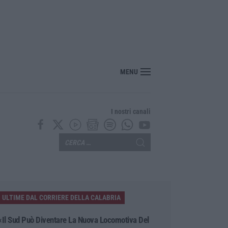
el Comune di Lamezia, Mascaro: «L’amministrazione smentisce sé stessa»
MENU
I nostri canali
ULTIME DAL CORRIERE DELLA CALABRIA
«Il Sud Può Diventare La Nuova Locomotiva Del