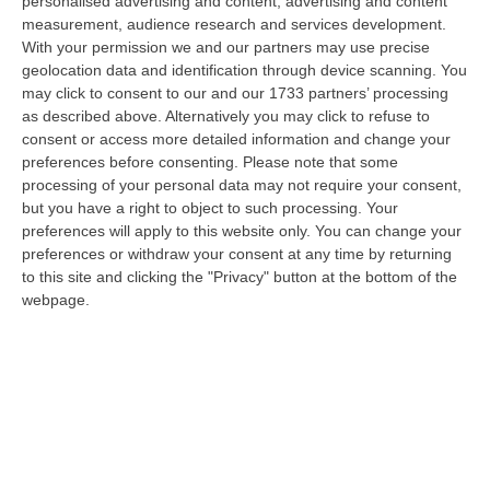
personalised advertising and content, advertising and content
mediatico sul caldo. Tutti i telegiornali hanno dedicato lunghi…
measurement, audience research and services development.
08 Agosto, 9:00
With your permission we and our partners may use precise
geolocation data and identification through device scanning. You
Gioia Tauro, Blitz Ad Alto Impatto Alla Ciambra: 24 Perquisizioni E
may click to consent to our and our 1733 partners’ processing
275 Persone Identificate – VIDEO
as described above. Alternatively you may click to refuse to
consent or access more detailed information and change your
“Maxi servizio congiunto di controllo del territorio nel quartiere Ciambra
preferences before consenting.
Please note that some
di Gioia Tauro, area indicata come ad alta densità criminale. L’o…
processing of your personal data may not require your consent,
08 Agosto, 8:49
but you have a right to object to such processing. Your
preferences will apply to this website only. You can change your
Regione Calabria, Buono Pasto A 8 Euro E Welfare Per I Pendolari:
preferences or withdraw your consent at any time by returning
Il CSA-Cisal Promuove Il Nuovo Contratto Integrativo
to this site and clicking the "Privacy" button at the bottom of the
“Il CSA-Cisal esprime apprezzamento per la sottoscrizione del Contratto
webpage.
collettivo integrativo 2026 del personale del comparto della Regione…
08 Agosto, 8:38
Esodo Estivo, Sabato Da Bollino Nero: Traffico Intenso Verso La
Calabria
“È la giornata più difficile del secondo grande weekend dell’esodo estivo.
Sabato 8 agosto è da bollino nero sulle strade italiane, con il p…