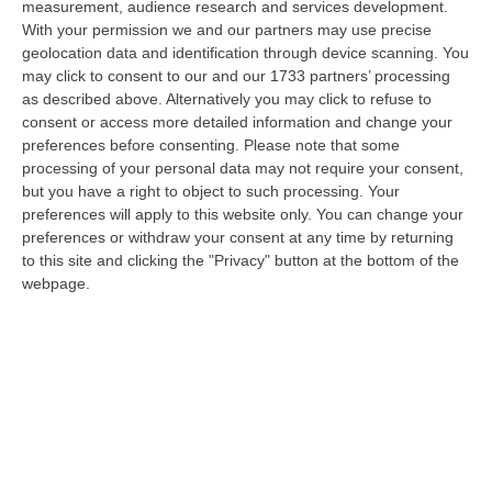
measurement, audience research and services development.
07 Agosto, 22:02
With your permission we and our partners may use precise
geolocation data and identification through device scanning. You
Renzi: «Conte? Sarebbe Delittuoso Vannaccizzare La Coalizione»
may click to consent to our and our 1733 partners’ processing
“ROMA «Conte sta giocando la sua partita, vedremo se le primarie si
as described above. Alternatively you may click to refuse to
faranno, quando e con che formato, se a due Conte-Schlein o se ci
consent or access more detailed information and change your
sarann…
preferences before consenting.
Please note that some
07 Agosto, 21:35
processing of your personal data may not require your consent,
but you have a right to object to such processing. Your
Meteo, Altri 10 Giorni Di Caldo Estremo
preferences will apply to this website only. You can change your
preferences or withdraw your consent at any time by returning
“ROMA La tregua varrà fino a domani: dopo il record di ieri con il bollino
to this site and clicking the "Privacy" button at the bottom of the
rosso per tutte le 27 città monitorate e oggi con 26 allerte mass…
webpage.
07 Agosto, 20:33
Torna In Calabria: OSM Cerca Professionisti Calabresi Che Vivono
Al Nord E Che Hanno Voglia Di Rientrare Nella Terra Di Origine
“Se per anni lasciare la Calabria è stata una scelta quasi obbligata oggi è
possibile fare un’inversione di marcia grazie ad OSM Centro Cala…
07 Agosto, 20:24