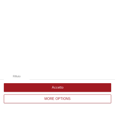
Edizioni provinciali
Catanzaro
Cosenza
Vibo Valentia
Reggio Calabria
Crotone
Rifiuto
Accetto
MORE OPTIONS
Corriere delle Calabria è una testata giornalistica di News&Com S.r.l
©2012-
-2026. Tutti i diritti riservati.
P.IVA. 03199620794, Via del mare 6/G, S.Eufemia, Lamezia Terme