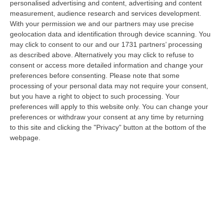
personalised advertising and content, advertising and content
laurea magistrale in Medicina e Chirurgia, Odontoiatria e Protesi den…
measurement, audience research and services development.
06 Agosto, 20:49
With your permission we and our partners may use precise
geolocation data and identification through device scanning. You
La Rivista “America Journals” Celebra Lo Stilista Anton Giulio
may click to consent to our and our 1731 partners’ processing
Grande
as described above. Alternatively you may click to refuse to
“«Rinomato per la sua impeccabile maestria artigianale e la sua
consent or access more detailed information and change your
creatività visionaria, ha trasformato la moda italiana in un’espressione
preferences before consenting.
Please note that some
dur…
processing of your personal data may not require your consent,
06 Agosto, 20:48
but you have a right to object to such processing. Your
preferences will apply to this website only. You can change your
Dai Piani Per Il Rischio Sismico Al Welfare, I Provvedimenti
preferences or withdraw your consent at any time by returning
Approvati Dalla Giunta Regionale
to this site and clicking the "Privacy" button at the bottom of the
webpage.
“CATANZARO La Giunta della Regione Calabria, nella seduta odierna, su
proposta del presidente Roberto Occhiuto, ha approvato il nuovo Protoc…
06 Agosto, 20:03
Reggio Calabria, Bernini In Visita Alla Mediterranea: «Qui La
Facoltà Di Medicina? Valuteremo La Domanda»
“REGGIO CALABRIA La ministra dell’Università e della ricerca Anna Maria
Bernini ha visitato oggi la Mediterranea di Reggio Calabria, accompa…