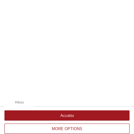
06 Agosto, 19:49
Edizioni provinciali
Catanzaro
Cosenza
Vibo Valentia
Reggio Calabria
Crotone
Rifiuto
Accetto
MORE OPTIONS