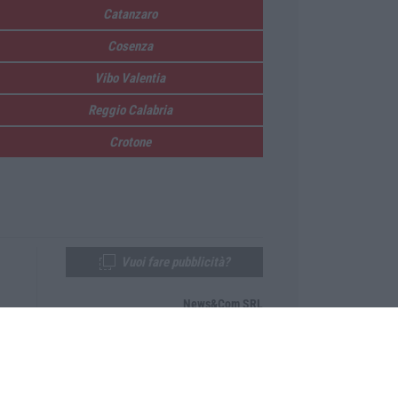
Catanzaro
Cosenza
Vibo Valentia
Reggio Calabria
Crotone
Vuoi fare pubblicità?
News&Com SRL
Telefono:
0968-53665
Email:
newsandcom@gmail.com