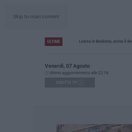
Skip to main content
ULTIME
Sistema bibliotecario vibonese, la dura replica di Soriano e Romeo: «Il fallimento è di chi ha staccato la spina»
Laurea in Medicina, arriva il decreto:
Venerdì, 07 Agosto
Ultimo aggiornamento alle 22:18
DIRETTA TV