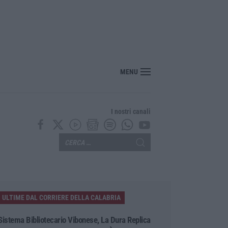
“America Journals” celebra lo stilista Anton Giulio Grande
MENU
I nostri canali
ULTIME DAL CORRIERE DELLA CALABRIA
Sistema Bibliotecario Vibonese, La Dura Replica