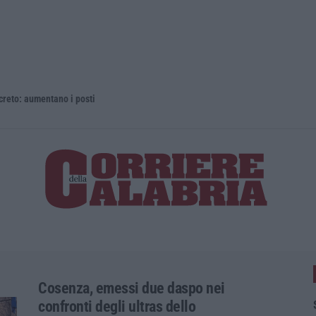
 aumentano i posti
La rivista 
Cosenza, emessi due daspo nei
confronti degli ultras dello