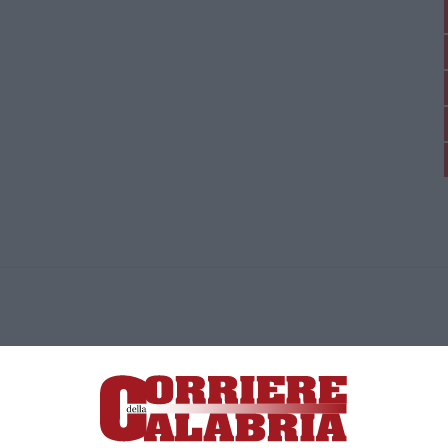
ica di News&Com S.r.l ©2012-
-2026. Tutti i diritti riservati.
ia, Lamezia Terme (CZ)
irettore responsabile Paola Militano |
Privacy