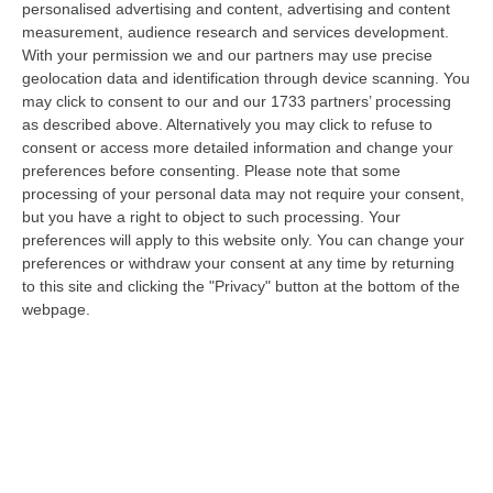
personalised advertising and content, advertising and content
“COSENZA Manca meno di una settimana alla prima gara ufficiale della
measurement, audience research and services development.
stagione, ma il Cosenza di Eugenio Guarascio è ancora un cantiere apert…
With your permission we and our partners may use precise
10 Agosto, 10:31
geolocation data and identification through device scanning. You
may click to consent to our and our 1733 partners’ processing
Detenuto Per Cosa Nostra Evade Dal Carcere, Arrestato In
as described above. Alternatively you may click to refuse to
Calabria
consent or access more detailed information and change your
“Salvatore Drago Ferrante, detenuto siciliano in carcere per associazione
preferences before consenting.
Please note that some
mafiosa e traffico di sostanze stupefacenti, è evaso lo scorso 17…
processing of your personal data may not require your consent,
but you have a right to object to such processing. Your
10 Agosto, 10:04
preferences will apply to this website only. You can change your
preferences or withdraw your consent at any time by returning
Morto Per Botulino A Diamante, I Legali Della Famiglia: «I Sintomi
to this site and clicking the "Privacy" button at the bottom of the
Furono Scambiati Per Ubriachezza»
webpage.
“«I sintomi del botulino scambiati per ubriachezza. Luigi Di Sarno versava
in un drammatico e conclamato decadimento neurologico: soffriva d…
10 Agosto, 9:49
Occhiuto: «Non Sono L’anti-Tajani, Né L’anti-Nessuno. I Prossimi
Quattro Anni Resto In Calabria»
“LAMEZIA TERME «Una destra senza populisti» e una Calabria al centro