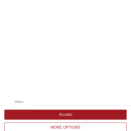
di un’agenda liberale e liberista. È il manifesto politico di Roberto O…
10 Agosto, 9:47
Edizioni provinciali
Catanzaro
Cosenza
Vibo Valentia
Reggio Calabria
Crotone
Rifiuto
Accetto
MORE OPTIONS