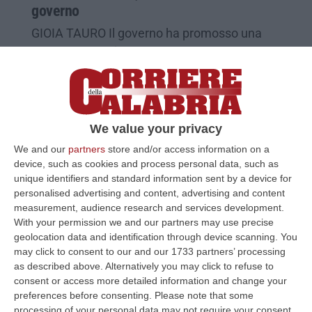
governo
GIOIA TAURO Il governo ha promosso una
riunione che si è svolta oggi al ministero per
lo Sviluppo economico, a Roma, per
esaminare la vertenza dell’a…
Pubblicato il: 11/12/14 – 21:41
We value your privacy
We and our
partners
store and/or access information on a
device, such as cookies and process personal data, such as
unique identifiers and standard information sent by a device for
personalised advertising and content, advertising and content
measurement, audience research and services development.
With your permission we and our partners may use precise
geolocation data and identification through device scanning. You
may click to consent to our and our 1733 partners’ processing
as described above. Alternatively you may click to refuse to
consent or access more detailed information and change your
preferences before consenting.
Please note that some
processing of your personal data may not require your consent,