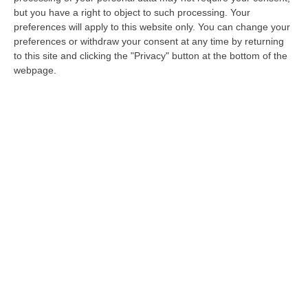
De Masi a Renzi: «Salvi la mia azienda
but you have a right to object to such processing. Your
dalle ingiustizie»
preferences will apply to this website only. You can change your
RIZZICONI Antonino De Masi non ci sta a
preferences or withdraw your consent at any time by returning
to this site and clicking the "Privacy" button at the bottom of the
vedere la sua azienda chiudere e i suoi
webpage.
dipendenti in mezzo a una strada.
L’imprenditore ha deciso di combatt…
Pubblicato il: 11/12/14 – 12:26
ULTIME DAL CORRIERE DELLA CALABRIA
Incendio Al Policlinico Gemelli, Evacuati Diversi Pazienti
“Un incendio è divampato nella centrale elettrica adiacente al centro
dialisi del Policlinico Gemelli di Roma. Tutti i pazienti sono stati t…
08 Agosto, 16:37
La Magia Di Pinocchio A Panettieri: Il Piccolo Borgo Si Trasforma
In Fiaba – FOTO E VIDEO