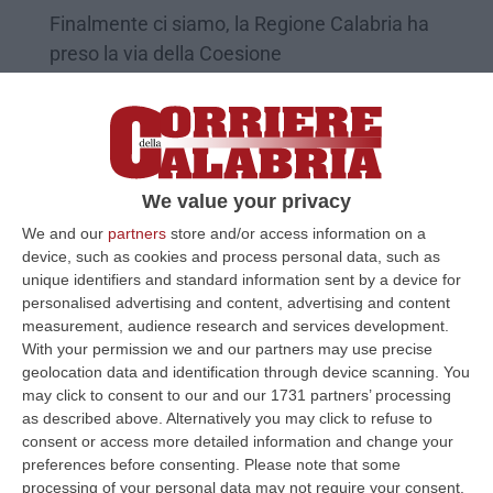
Finalmente ci siamo, la Regione Calabria ha
preso la via della Coesione
Interistituzionale infatti è la prima Regione
d’Italia, che&nb…
Pubblicato il: 02/10/23 – 17:08
We value your privacy
We and our
partners
store and/or access information on a
device, such as cookies and process personal data, such as
unique identifiers and standard information sent by a device for
personalised advertising and content, advertising and content
measurement, audience research and services development.
With your permission we and our partners may use precise
geolocation data and identification through device scanning. You
may click to consent to our and our 1731 partners’ processing
as described above. Alternatively you may click to refuse to
consent or access more detailed information and change your
L'appello di Unindustria Calabria, Crucitti:
preferences before consenting.
Please note that some
processing of your personal data may not require your consent,