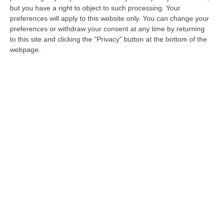
«Sostenere le società della conoscenza»
but you have a right to object to such processing. Your
Il presidente della Sezione Cartaria, Editoria,
preferences will apply to this website only. You can change your
Comunicazione e Audiovisivoscrive scrive a
preferences or withdraw your consent at any time by returning
to this site and clicking the "Privacy" button at the bottom of the
Spirlì e propone che sia supportato e
webpage.
sostenuto l’intero u…
Pubblicato il: 12/01/21 – 13:18
ULTIME DAL CORRIERE DELLA CALABRIA
Omicidio Di Massimo Speranza “il Brasiliano”, I Dubbi Sul
Mandante E Sui Luoghi Delle Riunioni
“COSENZA Sono state le dichiarazioni offerte dai collaboratori di
giustizia a consentire alla Distrettuale Antimafia di Catanzaro di ricostr…
06 Agosto, 18:24
Confagricoltura Calabria: Con Alberta Nesci Il Consorzio “Terre Di
Reggio Calabria” Guarda Al Futuro