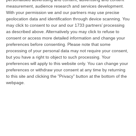
e in formato fisico Whisky, il nuovo album dei Duettango, Filippo…
measurement, audience research and services development.
07 Agosto, 16:39
With your permission we and our partners may use precise
geolocation data and identification through device scanning. You
Ultimatum Della Spagna All’Italia: «Revochi I Controlli Alle
may click to consent to our and our 1733 partners’ processing
Frontiere»
as described above. Alternatively you may click to refuse to
“Il governo spagnolo chiede all’Italia di revocare entro domenica 9 agosto
consent or access more detailed information and change your
i controlli alle frontiere reintrodotti il primo agosto, dopo la…
preferences before consenting.
Please note that some
processing of your personal data may not require your consent,
07 Agosto, 15:38
but you have a right to object to such processing. Your
preferences will apply to this website only. You can change your
‘Ndrangheta, Inchiesta Artemis 2: Giuseppe Vinci Lascia Il Carcere
preferences or withdraw your consent at any time by returning
E Passa Ai Domiciliari
to this site and clicking the "Privacy" button at the bottom of the
“CATANZARO Lascia il carcere e passa agli arresti domiciliari Giuseppe
webpage.
Vinci, responsabile dell’area tecnico manutentiva del Comune di Corta…
07 Agosto, 15:23
Green Island, Ricariche Elettriche E Un Presidio Sanitario. Anas
Attiva I Nuovi Servizi Sull’A2 In Calabria
“Entrano in funzione tutti i servizi della “Green Island” situata nell’area di
parcheggio “Contessa Soprana” lungo la A2 “Autostrada del Med…