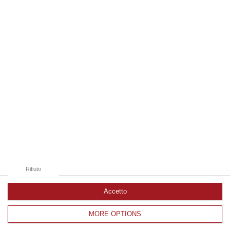
07 Agosto, 15:09
Edizioni provinciali
Catanzaro
Cosenza
Vibo Valentia
Reggio Calabria
Crotone
Rifiuto
Accetto
MORE OPTIONS
Corriere delle Calabria è una testata giornalistica di News&Com S.r.l