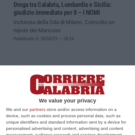
Droga tra Calabria, Lombardia e Sicilia:
giudizio immediato per 8 – I NOMI
Inchiesta della Dda di Milano. Coinvolto un
nipote dei Mancuso
Pubblicato il: 28/04/25 – 18:24
We value your privacy
We and our
partners
store and/or access information on a
device, such as cookies and process personal data, such as
unique identifiers and standard information sent by a device for
Narcotraffico e usura a Milano, annullati
personalised advertising and content, advertising and content
due capi d’imputazione ma Desiderato
measurement, audience research and services development.