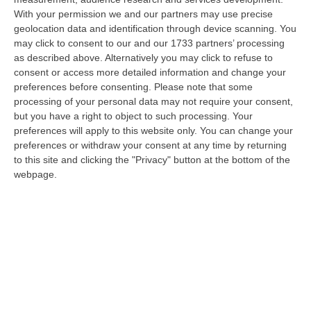
With your permission we and our partners may use precise
resta in carcere
geolocation data and identification through device scanning. You
Coinvolto nell’inchiesta della Dda, l’uomo di
may click to consent to our and our 1733 partners’ processing
Nicotera era stato accusato direttamente da
as described above. Alternatively you may click to refuse to
consent or access more detailed information and change your
un collaboratore di giustizia
preferences before consenting.
Please note that some
Pubblicato il: 29/03/25 – 12:56
processing of your personal data may not require your consent,
but you have a right to object to such processing. Your
preferences will apply to this website only. You can change your
preferences or withdraw your consent at any time by returning
to this site and clicking the "Privacy" button at the bottom of the
webpage.
‘Ndrangheta, i prestiti usurai del nipote