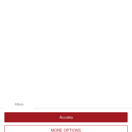
c…
10 Agosto, 7:16
Edizioni provinciali
Catanzaro
Cosenza
Vibo Valentia
Reggio Calabria
Crotone
Rifiuto
Accetto
MORE OPTIONS