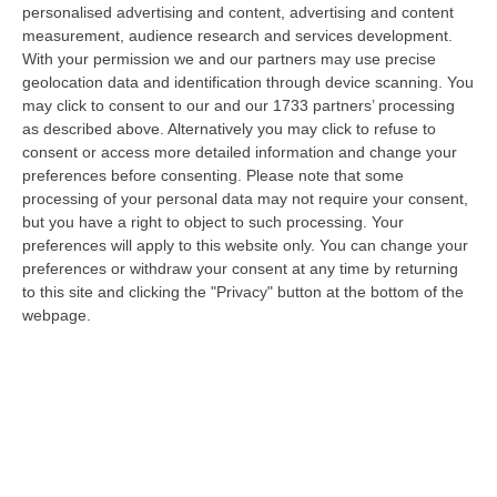
i Carabinieri dell’Aliquota Radiomobile della Compagnia di Petilia Pol…
personalised advertising and content, advertising and content
10 Agosto, 8:24
measurement, audience research and services development.
With your permission we and our partners may use precise
Scontro Tra Due Veicoli Sull’A2, Traffico Bloccato Tra Scilla E
geolocation data and identification through device scanning. You
Reggio Calabria
may click to consent to our and our 1733 partners’ processing
as described above. Alternatively you may click to refuse to
“A causa di un incidente tra due veicoli, sull’A2 “Autostrada del
consent or access more detailed information and change your
Mediterraneo” il traffico è temporaneamente bloccato, in direzione Sud,
preferences before consenting.
Please note that some
da…
processing of your personal data may not require your consent,
10 Agosto, 8:18
but you have a right to object to such processing. Your
preferences will apply to this website only. You can change your
Blitz Dei Carabinieri In Un Edificio Abbandonato A Cirò, Scovato Un
preferences or withdraw your consent at any time by returning
Nascondiglio Di Droga Tra Le Mura
to this site and clicking the "Privacy" button at the bottom of the
“CROTONE Nell’ambito delle costanti attività di prevenzione e contrasto
webpage.
ai reati in materia di sostanze stupefacenti, i Carabinieri della St…
10 Agosto, 7:48
Aggredito Brutalmente In Un Noto Locale Di Sangineto, Grave Un
Addetto Alla Sicurezza
“SANGINETO E’ ricoverato in gravissime condizioni l’addetto alla
sicurezza vittima di un violento pestaggio avvenuto sulla costa tirrenica