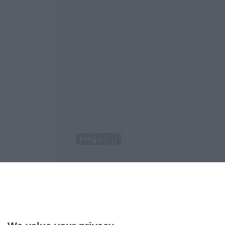
Corriere delle Calabria è una testata giornalist
P.IVA. 03199620794, Via del mare 6/G, S.Eufem
Iscrizione tribunale di Lamezia Terme 5/2011 - D
Effettua una ricerca sul Corriere delle Calabria