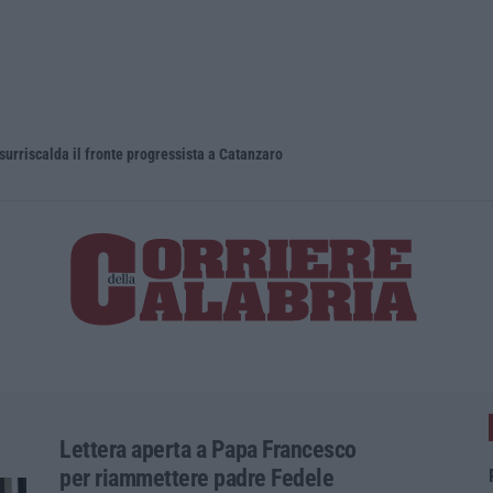
 surriscalda il fronte progressista a Catanzaro
Trasporto e
Lettera aperta a Papa Francesco
per riammettere padre Fedele