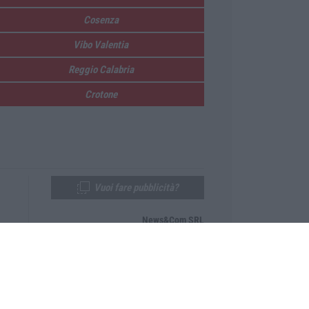
Cosenza
Vibo Valentia
Reggio Calabria
Crotone
Vuoi fare pubblicità?
News&Com SRL
Telefono:
0968-53665
Email:
newsandcom@gmail.com