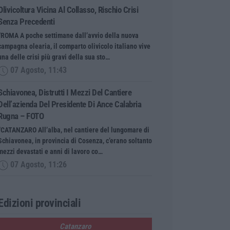
Olivicoltura Vicina Al Collasso, Rischio Crisi
Senza Precedenti
“ROMA A poche settimane dall’avvio della nuova
campagna olearia, il comparto olivicolo italiano vive
una delle crisi più gravi della sua sto…
07 Agosto, 11:43
Schiavonea, Distrutti I Mezzi Del Cantiere
Dell’azienda Del Presidente Di Ance Calabria
Rugna – FOTO
“CATANZARO All’alba, nel cantiere del lungomare di
Schiavonea, in provincia di Cosenza, c’erano soltanto
mezzi devastati e anni di lavoro co…
07 Agosto, 11:26
Edizioni provinciali
Catanzaro