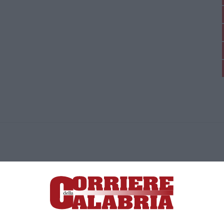
ica di News&Com S.r.l ©2012-
-2026. Tutti i diritti riservati.
ia, Lamezia Terme (CZ)
irettore responsabile Paola Militano |
Privacy