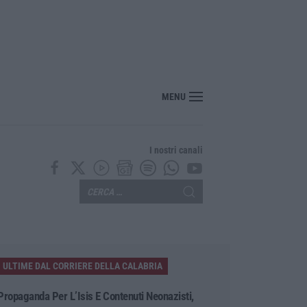
 smaltimento illecito di rifiuti, tre denunce nel Reggino
MENU
I nostri canali
ULTIME DAL CORRIERE DELLA CALABRIA
Propaganda Per L’Isis E Contenuti Neonazisti,