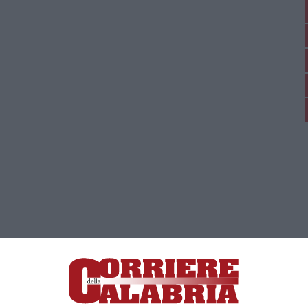
ica di News&Com S.r.l ©2012-
-2026. Tutti i diritti riservati.
ia, Lamezia Terme (CZ)
irettore responsabile Paola Militano |
Privacy