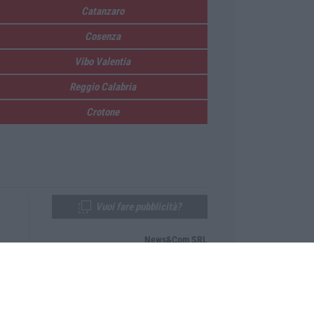
Catanzaro
Cosenza
Vibo Valentia
Reggio Calabria
Crotone
Vuoi fare pubblicità?
News&Com SRL
Telefono:
0968-53665
Email:
newsandcom@gmail.com