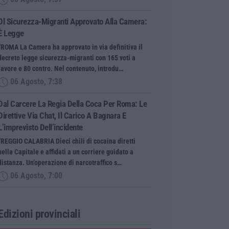
Dl Sicurezza-Migranti Approvato Alla Camera:
È Legge
“ROMA La Camera ha approvato in via definitiva il
decreto legge sicurezza-migranti con 165 voti a
favore e 80 contro. Nel contenuto, introdu…
06 Agosto, 7:38
Dal Carcere La Regia Della Coca Per Roma: Le
Direttive Via Chat, Il Carico A Bagnara E
L’imprevisto Dell’incidente
“REGGIO CALABRIA Dieci chili di cocaina diretti
nella Capitale e affidati a un corriere guidato a
distanza. Un’operazione di narcotraffico s…
06 Agosto, 7:00
Edizioni provinciali