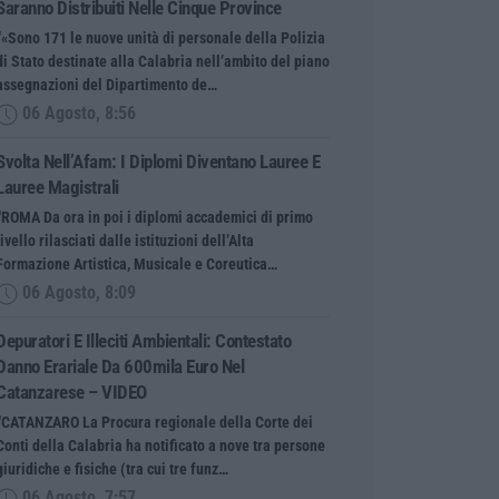
Saranno Distribuiti Nelle Cinque Province
“«Sono 171 le nuove unità di personale della Polizia
di Stato destinate alla Calabria nell’ambito del piano
assegnazioni del Dipartimento de…
06 Agosto, 8:56
Svolta Nell’Afam: I Diplomi Diventano Lauree E
Lauree Magistrali
“ROMA Da ora in poi i diplomi accademici di primo
livello rilasciati dalle istituzioni dell’Alta
Formazione Artistica, Musicale e Coreutica…
06 Agosto, 8:09
Depuratori E Illeciti Ambientali: Contestato
Danno Erariale Da 600mila Euro Nel
Catanzarese – VIDEO
“CATANZARO La Procura regionale della Corte dei
Conti della Calabria ha notificato a nove tra persone
giuridiche e fisiche (tra cui tre funz…
06 Agosto, 7:57