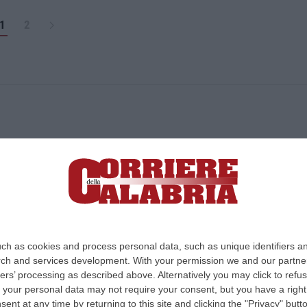
1
2
ica di News&Com S.r.l ©2012-
-2026. Tutti i diritti riservati.
ia, Lamezia Terme (CZ)
irettore responsabile Paola Militano |
Privacy
ch as cookies and process personal data, such as unique identifiers an
rch and services development.
With your permission we and our partner
Design:
cfweb
ers’ processing as described above. Alternatively you may click to ref
your personal data may not require your consent, but you have a right t
nt at any time by returning to this site and clicking the "Privacy" but