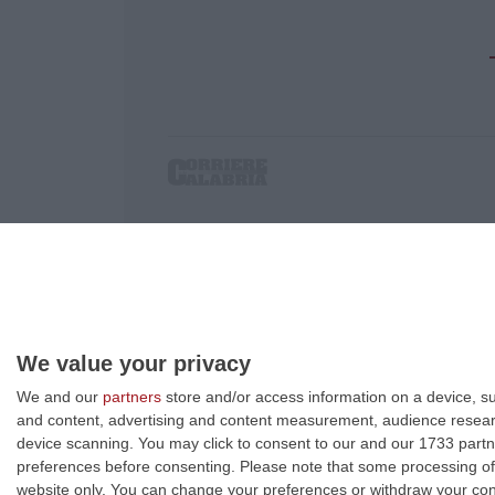
Corriere delle Calabria è una testata giornalist
P.IVA. 03199620794, Via del mare 6/G, S.Eufem
Iscrizione tribunale di Lamezia Terme 5/2011 - D
Effettua una ricerca sul Corriere delle Calabria
We value your privacy
We and our
partners
store and/or access information on a device, su
and content, advertising and content measurement, audience resea
device scanning. You may click to consent to our and our 1733 partn
preferences before consenting.
Please note that some processing of 
website only. You can change your preferences or withdraw your conse