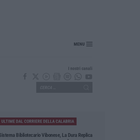
“America Journals” celebra lo stilista Anton Giulio Grande
MENU
I nostri canali
ULTIME DAL CORRIERE DELLA CALABRIA
Sistema Bibliotecario Vibonese, La Dura Replica