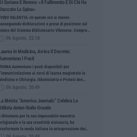
Di Soriano E Romeo: «Il Fallimento È Di Chi Ha
Staccato La Spina»
“VIBO VALENTIA «In queste ore si stanno
susseguendo dichiarazioni e prese di posizione sul
futuro del Sistema Bibliotecario Vibonese. Compre…
06 Agosto, 22:18
Laurea In Medicina, Arriva Il Decreto:
Aumentano I Posti
“ROMA Aumentano i posti disponibili per
l’immatricolazione ai corsi di laurea magistrale in
Medicina e Chirurgia, Odontoiatria e Protesi den…
06 Agosto, 20:49
La Rivista “America Journals” Celebra Lo
Stilista Anton Giulio Grande
“«Rinomato per la sua impeccabile maestria
artigianale e la sua creatività visionaria, ha
trasformato la moda italiana in un’espressione dur…
06 Agosto, 20:48