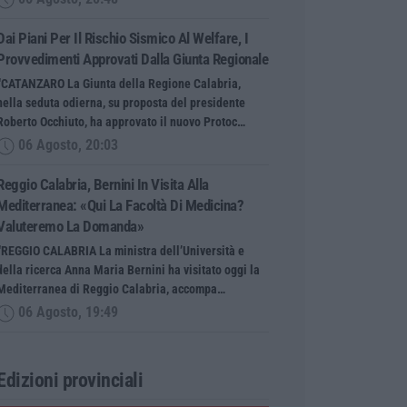
Dai Piani Per Il Rischio Sismico Al Welfare, I
Provvedimenti Approvati Dalla Giunta Regionale
“CATANZARO La Giunta della Regione Calabria,
nella seduta odierna, su proposta del presidente
Roberto Occhiuto, ha approvato il nuovo Protoc…
06 Agosto, 20:03
Reggio Calabria, Bernini In Visita Alla
Mediterranea: «Qui La Facoltà Di Medicina?
Valuteremo La Domanda»
“REGGIO CALABRIA La ministra dell’Università e
della ricerca Anna Maria Bernini ha visitato oggi la
Mediterranea di Reggio Calabria, accompa…
06 Agosto, 19:49
Edizioni provinciali