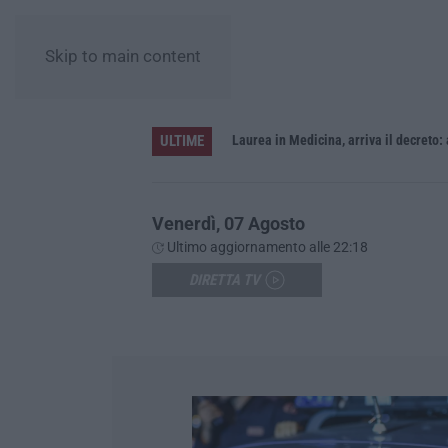
Skip to main content
ULTIME
Sistema bibliotecario vibonese, la dura replica di Soriano e Romeo: «Il fallimento è di chi ha staccato la spina»
Laurea in Medicina, arriva il decreto:
Venerdì, 07 Agosto
Ultimo aggiornamento alle 22:18
DIRETTA TV