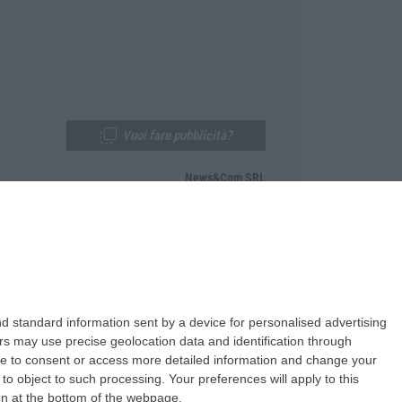
Vuoi fare pubblicità?
News&Com SRL
Telefono:
0968-53665
Email:
newsandcom@gmail.com
d standard information sent by a device for personalised advertising
s may use precise geolocation data and identification through
use to consent or access more detailed information and change your
o object to such processing. Your preferences will apply to this
ton at the bottom of the webpage.