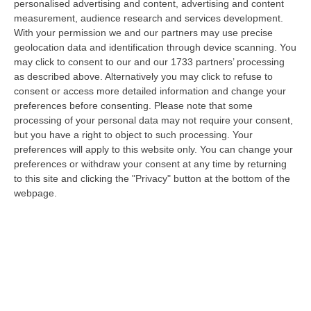
personalised advertising and content, advertising and content
diffusione delle sostanze stupefacenti condotta dai Carabinieri della…
measurement, audience research and services development.
09 Agosto, 7:55
With your permission we and our partners may use precise
geolocation data and identification through device scanning. You
Il Killer Nascosto Nel Buio E La «condanna A Morte» Decisa Dalla
may click to consent to our and our 1733 partners’ processing
Cosca Scalise. Dieci Anni Fa L’omicidio Pagliuso
as described above. Alternatively you may click to refuse to
“LAMEZIA TERME Un foro nella recinzione, un uomo nascosto nel buio e
consent or access more detailed information and change your
tre colpi esplosi in appena due secondi. Francesco Pagliuso non ebbe
preferences before consenting.
Please note that some
ne…
processing of your personal data may not require your consent,
but you have a right to object to such processing. Your
09 Agosto, 7:00
preferences will apply to this website only. You can change your
preferences or withdraw your consent at any time by returning
All’asta Il Pallone Della “mano Di Dio” Di Maradona
to this site and clicking the "Privacy" button at the bottom of the
“ROMA Il pallone con cui Diego Maradona segnò durante la storica
webpage.
vittoria dell’Argentina sull’Inghilterra ai Mondiali del 1986 potrebbe
esse…
08 Agosto, 23:28
Milano, Vannacci Candida Il Generale Burgio
“ROMA “La sfida delle grandi città correremo in tutte le grandi città
Milano, Bologna, Roma e Napoli. Ci presenteremo come Futuro
nazionale…