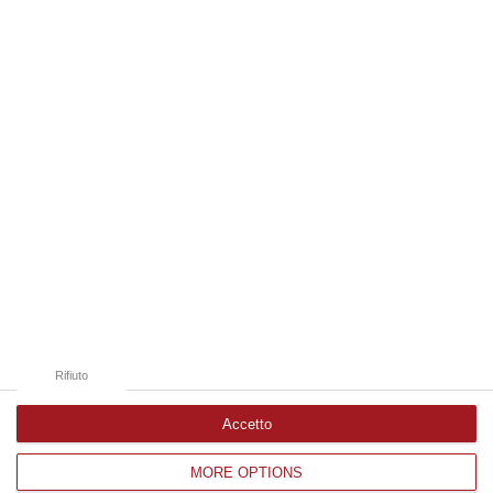
08 Agosto, 22:19
Edizioni provinciali
Catanzaro
Cosenza
Vibo Valentia
Reggio Calabria
Crotone
Rifiuto
Accetto
MORE OPTIONS