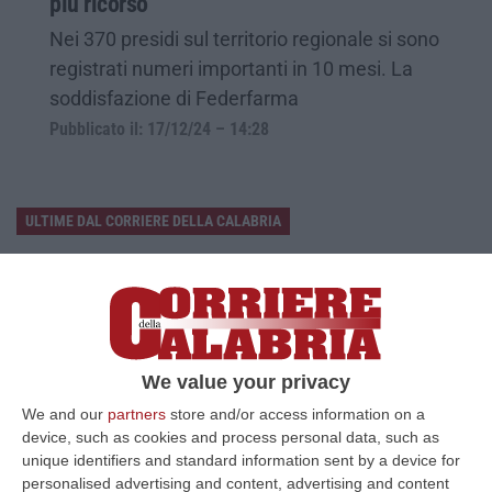
più ricorso
Nei 370 presidi sul territorio regionale si sono
registrati numeri importanti in 10 mesi. La
soddisfazione di Federfarma
Pubblicato il: 17/12/24 – 14:28
ULTIME DAL CORRIERE DELLA CALABRIA
Etna, Fontana Di Lava: Voli Dirottati
“CATANIA Nuova fase parossistica sull’Etna con fontana di lava presente
al cratere Voragine e una nube eruttiva che si disperde in direzione…
07 Agosto, 8:07
We value your privacy
La Spesa Per I Farmaci Sfiora I 40 Miliardi: Aumento Del 6% Nel
We and our
partners
store and/or access information on a
2025
device, such as cookies and process personal data, such as
“ROMA Cresce la spesa farmaceutica in Italia, raggiungendo i 39,3
unique identifiers and standard information sent by a device for
miliardi di euro complessivi nel 2025, con un aumento del 6% rispetto
personalised advertising and content, advertising and content