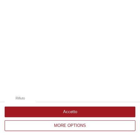
Edizioni provinciali
Catanzaro
Cosenza
Vibo Valentia
Reggio Calabria
Crotone
Rifiuto
Accetto
MORE OPTIONS
Corriere delle Calabria è una testata giornalistica di News&Com S.r.l
©2012-
-2026. Tutti i diritti riservati.