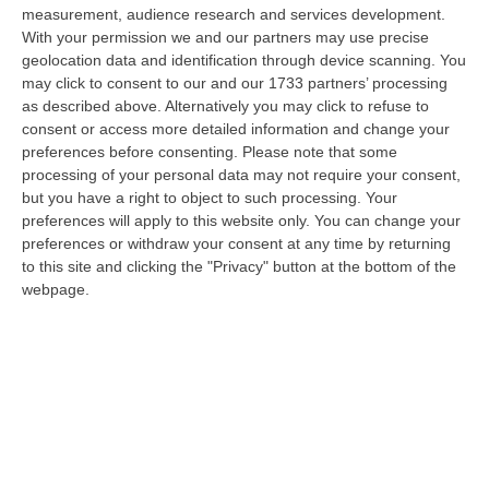
all’…
measurement, audience research and services development.
07 Agosto, 8:01
With your permission we and our partners may use precise
geolocation data and identification through device scanning. You
Isola Capo Rizzuto, Sequestrata Discarica Abusiva A Pochi Passi
may click to consent to our and our 1733 partners’ processing
Dal Centro
as described above. Alternatively you may click to refuse to
consent or access more detailed information and change your
“CROTONE Elettrodomestici abbandonati, copertoni, plastica e sacchi di
preferences before consenting.
Please note that some
spazzatura parzialmente dati alle fiamme. È questo lo scenario di gra…
processing of your personal data may not require your consent,
07 Agosto, 7:47
but you have a right to object to such processing. Your
preferences will apply to this website only. You can change your
Ponte, I Prossimi Step: Nuova Delibera Cipess E Corte Dei Conti
preferences or withdraw your consent at any time by returning
“ROMA Nuovo tassello nell’iter autorizzativo del Ponte sullo Stretto di
to this site and clicking the "Privacy" button at the bottom of the
Messina. L’Assemblea generale del Consiglio Superiore dei Lavori Pub…
webpage.
07 Agosto, 7:02
Sanità, La “stretta” Sui Conti: Più Controlli, Bilanci Digitali E Regole
Uniche Per Tutte Le Aziende
“CATANZARO Digitalizzazione dei processi amministrativi, controllo di
gestione uniforme in tutte le aziende sanitarie e rafforzamento dei si…
07 Agosto, 6:32