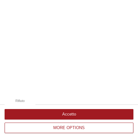
08 Agosto, 14:34
Edizioni provinciali
Catanzaro
Cosenza
Vibo Valentia
Reggio Calabria
Crotone
Rifiuto
Accetto
MORE OPTIONS
Corriere delle Calabria è una testata giornalistica di News&Com S.r.l