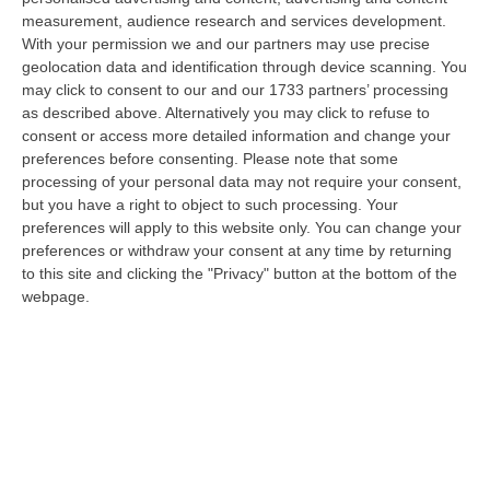
08 Agosto, 16:00
measurement, audience research and services development.
With your permission we and our partners may use precise
Fondi Migranti, I Legali Dopo La Sentenza: «Chi Ha Aiutato L’Italia
geolocation data and identification through device scanning. You
Dovrà Pagare Le Spese Della Solidarietà Sociale»
may click to consent to our and our 1733 partners’ processing
“Con la sentenza n° 129 del 2026, la seconda sezione giurisdizionale
as described above. Alternatively you may click to refuse to
centrale di appello della Corte dei Conti, il 06 agosto 2026 ha messo l…
consent or access more detailed information and change your
preferences before consenting.
Please note that some
08 Agosto, 15:54
processing of your personal data may not require your consent,
but you have a right to object to such processing. Your
Meloni Contro Cgil: «Vergognoso». Landini: «Non Ci Voltiamo
preferences will apply to this website only. You can change your
Mai»
preferences or withdraw your consent at any time by returning
” «Voltare le spalle durante la commemorazione di Marcinelle è un gesto
to this site and clicking the "Privacy" button at the bottom of the
grave e vergognoso. Oggi, durante la cerimonia per i 262 lavoratori…
webpage.
08 Agosto, 15:11
“Carenze Informative” E Procedure Spesso “saltate”. Le Criticità
Della Legislazione Regionale Nel 2025
“CATANZARO La Corte dei Conti promuove “con riserva” (con molte
riserve…) la produzione legislativa della Regione Calabria nel 2025.
Nella r…