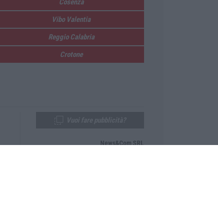
Cosenza
Vibo Valentia
Reggio Calabria
Crotone
Vuoi fare pubblicità?
News&Com SRL
Telefono:
0968-53665
Email:
newsandcom@gmail.com