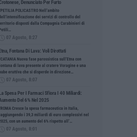
Crotonese, Denunciato Per Furto
“PETILIA POLICASTRO Nell’ambito
dell’intensificazione dei servizi di controllo del
territorio disposti dalla Compagnia Carabinieri di
Petili…
07 Agosto, 8:27
Etna, Fontana Di Lava: Voli Dirottati
“CATANIA Nuova fase parossistica sull’Etna con
fontana di lava presente al cratere Voragine e una
nube eruttiva che si disperde in direzione…
07 Agosto, 8:07
La Spesa Per I Farmaci Sfiora I 40 Miliardi:
Aumento Del 6% Nel 2025
“ROMA Cresce la spesa farmaceutica in Italia,
raggiungendo i 39,3 miliardi di euro complessivi nel
2025, con un aumento del 6% rispetto all’…
07 Agosto, 8:01