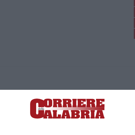
ica di News&Com S.r.l ©2012-
-2026. Tutti i diritti riservati.
ia, Lamezia Terme (CZ)
irettore responsabile Paola Militano |
Privacy