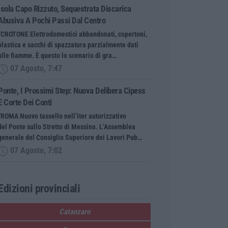
Isola Capo Rizzuto, Sequestrata Discarica
Abusiva A Pochi Passi Dal Centro
“CROTONE Elettrodomestici abbandonati, copertoni,
plastica e sacchi di spazzatura parzialmente dati
alle fiamme. È questo lo scenario di gra…
07 Agosto, 7:47
Ponte, I Prossimi Step: Nuova Delibera Cipess
E Corte Dei Conti
“ROMA Nuovo tassello nell’iter autorizzativo
del Ponte sullo Stretto di Messina. L’Assemblea
generale del Consiglio Superiore dei Lavori Pub…
07 Agosto, 7:02
Edizioni provinciali
Catanzaro