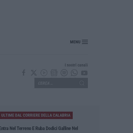
r i farmaci sfiora i 40 miliardi: aumento del 6% nel 2025
MENU
I nostri canali
ULTIME DAL CORRIERE DELLA CALABRIA
Entra Nel Terreno E Ruba Dodici Galline Nel