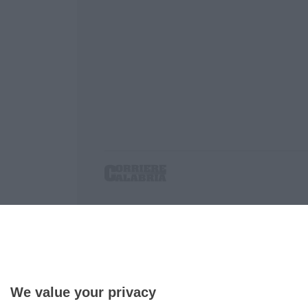
Corriere delle Calabria è una testata giornalist
P.IVA. 03199620794, Via del mare 6/G, S.Eufem
Iscrizione tribunale di Lamezia Terme 5/2011 - D
Effettua una ricerca sul Corriere delle Calabria
We value your privacy