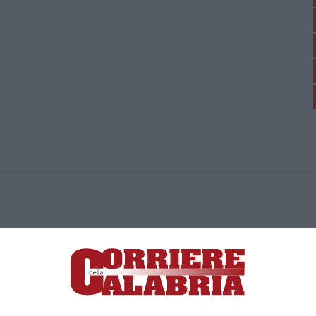
ica di News&Com S.r.l ©2012-
-2026. Tutti i diritti riservati.
ia, Lamezia Terme (CZ)
irettore responsabile Paola Militano |
Privacy