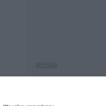
Corriere delle Calabria è una testata giornalist
P.IVA. 03199620794, Via del mare 6/G, S.Eufem
Iscrizione tribunale di Lamezia Terme 5/2011 - D
Effettua una ricerca sul Corriere delle Calabria