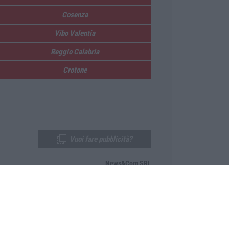
Cosenza
Vibo Valentia
Reggio Calabria
Crotone
Vuoi fare pubblicità?
News&Com SRL
Telefono:
0968-53665
Email:
newsandcom@gmail.com