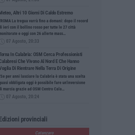
Meteo, Altri 10 Giorni Di Caldo Estremo
“ROMA La tregua varrà fino a domani: dopo il record
di ieri con il bollino rosso per tutte le 27 città
monitorate e oggi con 26 allerte mass…
07 Agosto, 20:33
Torna In Calabria: OSM Cerca Professionisti
Calabresi Che Vivono Al Nord E Che Hanno
Voglia Di Rientrare Nella Terra Di Origine
“Se per anni lasciare la Calabria è stata una scelta
quasi obbligata oggi è possibile fare un’inversione
di marcia grazie ad OSM Centro Cala…
07 Agosto, 20:24
Edizioni provinciali
Catanzaro