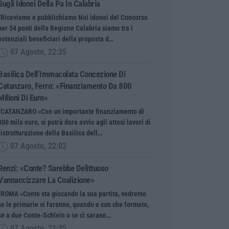
Sugli Idonei Della Pa In Calabria
“Riceviamo e pubblichiamo Noi idonei del Concorso
per 54 posti della Regione Calabria siamo tra i
potenziali beneficiari della proposta d…
07 Agosto, 22:35
Basilica Dell’Immacolata Concezione Di
Catanzaro, Ferro: «finanziamento Da 800
Milioni Di Euro»
“CATANZARO «Con un importante finanziamento di
800 mila euro, si potrà dare avvio agli attesi lavori di
ristrutturazione della Basilica dell…
07 Agosto, 22:02
Renzi: «Conte? Sarebbe Delittuoso
Vannaccizzare La Coalizione»
“ROMA «Conte sta giocando la sua partita, vedremo
se le primarie si faranno, quando e con che formato,
se a due Conte-Schlein o se ci sarann…
07 Agosto, 21:35