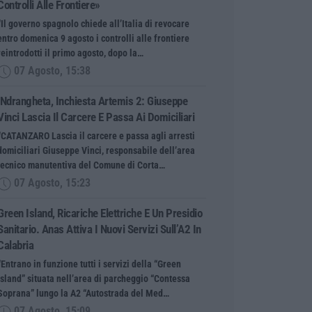
Controlli Alle Frontiere»
“Il governo spagnolo chiede all’Italia di revocare
entro domenica 9 agosto i controlli alle frontiere
reintrodotti il primo agosto, dopo la…
07 Agosto, 15:38
‘Ndrangheta, Inchiesta Artemis 2: Giuseppe
Vinci Lascia Il Carcere E Passa Ai Domiciliari
“CATANZARO Lascia il carcere e passa agli arresti
domiciliari Giuseppe Vinci, responsabile dell’area
tecnico manutentiva del Comune di Corta…
07 Agosto, 15:23
Green Island, Ricariche Elettriche E Un Presidio
Sanitario. Anas Attiva I Nuovi Servizi Sull’A2 In
Calabria
“Entrano in funzione tutti i servizi della “Green
Island” situata nell’area di parcheggio “Contessa
Soprana” lungo la A2 “Autostrada del Med…
07 Agosto, 15:09