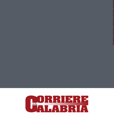
ica di News&Com S.r.l ©2012-
-2026. Tutti i diritti riservati.
ia, Lamezia Terme (CZ)
irettore responsabile Paola Militano |
Privacy