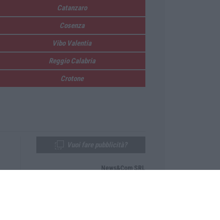
Catanzaro
Cosenza
Vibo Valentia
Reggio Calabria
Crotone
Vuoi fare pubblicità?
News&Com SRL
Telefono:
0968-53665
Email:
newsandcom@gmail.com