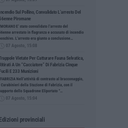
Incendio Sul Pollino, Convalidato L’arresto Del
56enne Piromane
“MORANO E’ stato convalidato l’arresto del
56enne arrestato in flagranza e accusato di incendio
boschivo. L’arresto era giunto a conclusione…
07 Agosto, 15:08
Trappole Vietate Per Catturare Fauna Selvatica,
Ritirati A Un “cacciatore” Di Fabrizia Cinque
Fucili E 233 Munizioni
“FABRIZIA Nell’attività di contrasto al bracconaggio,
i Carabinieri della Stazione di Fabrizia, con il
supporto dello Squadrone Eliportato “…
07 Agosto, 15:04
Edizioni provinciali