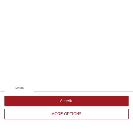
Edizioni provinciali
Catanzaro
Cosenza
Vibo Valentia
Reggio Calabria
Crotone
Rifiuto
Accetto
MORE OPTIONS
Corriere delle Calabria è una testata giornalistica di News&Com S.r.l
©2012-
-2026. Tutti i diritti riservati.
P.IVA. 03199620794, Via del mare 6/G, S.Eufemia, Lamezia Terme