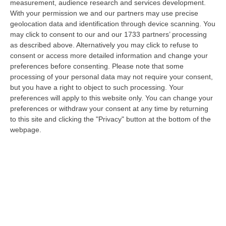
measurement, audience research and services development.
07 Agosto, 21:35
With your permission we and our partners may use precise
geolocation data and identification through device scanning. You
Meteo, Altri 10 Giorni Di Caldo Estremo
may click to consent to our and our 1733 partners’ processing
“ROMA La tregua varrà fino a domani: dopo il record di ieri con il bollino
as described above. Alternatively you may click to refuse to
rosso per tutte le 27 città monitorate e oggi con 26 allerte mass…
consent or access more detailed information and change your
07 Agosto, 20:33
preferences before consenting.
Please note that some
processing of your personal data may not require your consent,
Torna In Calabria: OSM Cerca Professionisti Calabresi Che Vivono
but you have a right to object to such processing. Your
Al Nord E Che Hanno Voglia Di Rientrare Nella Terra Di Origine
preferences will apply to this website only. You can change your
preferences or withdraw your consent at any time by returning
“Se per anni lasciare la Calabria è stata una scelta quasi obbligata oggi è
to this site and clicking the "Privacy" button at the bottom of the
possibile fare un’inversione di marcia grazie ad OSM Centro Cala…
webpage.
07 Agosto, 20:24
Tragedia A Calanna, 40enne Elettricista Muore Folgorato
“CALANNA Fabio Calabrò, 40enne elettricista è rimasto folgorato sul
lavoro mentre montava delle luminarie nel comune di Calanna.
Originario…
07 Agosto, 20:17