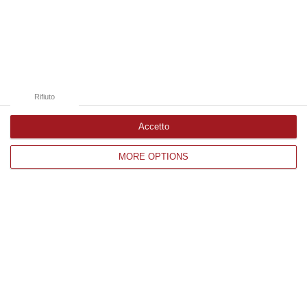
Edizioni provinciali
Catanzaro
Cosenza
Rifiuto
Vibo Valentia
Reggio Calabria
Accetto
Crotone
MORE OPTIONS
Corriere delle Calabria è una testata giornalistica di News&Com S.r.l
©2012-
-2026. Tutti i diritti riservati.
P.IVA. 03199620794, Via del mare 6/G, S.Eufemia, Lamezia Terme