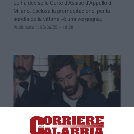
Lo ha deciso la Corte d’Assise d’Appello di
Milano. Esclusa la premeditazione, per la
sorella della vittima «è una vergogna»
Pubblicato il: 25/06/25 – 18:20
Femminicidio di Giulia Tramontano,
ergastolo per Impagnatiello
Il 31enne uccise la fidanzata al settimo mese