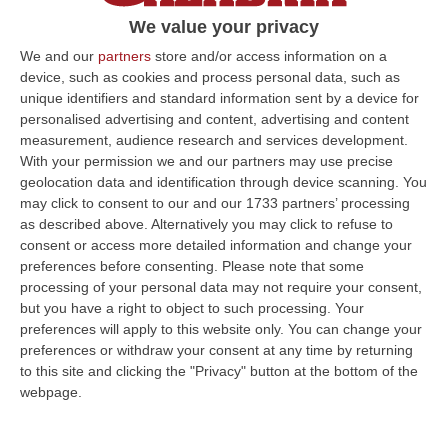
di gravidanza il 27 maggio 2023
We value your privacy
Pubblicato il: 25/11/24 – 13:06
We and our
partners
store and/or access information on a
device, such as cookies and process personal data, such as
unique identifiers and standard information sent by a device for
personalised advertising and content, advertising and content
ULTIME DAL CORRIERE DELLA CALABRIA
measurement, audience research and services development.
With your permission we and our partners may use precise
Pride, La “prima Volta” Dell’onda Arcobaleno A Catanzaro. In
geolocation data and identification through device scanning. You
Migliaia In Marcia Per I Diritti E La Libertà – FOTO
may click to consent to our and our 1733 partners’ processing
as described above. Alternatively you may click to refuse to
“CATANZARO Una prima volta destinata a lasciare un segno nella storia
consent or access more detailed information and change your
della città. Catanzaro oggi celebra il suo primo Pride: colori, musica…
preferences before consenting.
Please note that some
08 Agosto, 19:38
processing of your personal data may not require your consent,
but you have a right to object to such processing. Your
«Per Riaprire Hormuz Stop Ad Attacchi E Sanzioni»
preferences will apply to this website only. You can change your
“ROMA Per la riapertura dello Stretto di Hormuz l’Iran chiede agli Stati
preferences or withdraw your consent at any time by returning
Uniti di revocare il blocco navale e le sanzioni contro l’Iran, di…
to this site and clicking the "Privacy" button at the bottom of the
08 Agosto, 19:27
webpage.
Diamante, Ecco L’ordinanza Sul Divieto Per I 14enni In Strada