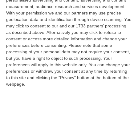
personalised advertising and content, advertising and content
collettivo integrativo 2026 del personale del comparto della Regione…
measurement, audience research and services development.
08 Agosto, 8:38
With your permission we and our partners may use precise
geolocation data and identification through device scanning. You
Esodo Estivo, Sabato Da Bollino Nero: Traffico Intenso Verso La
may click to consent to our and our 1733 partners’ processing
Calabria
as described above. Alternatively you may click to refuse to
consent or access more detailed information and change your
“È la giornata più difficile del secondo grande weekend dell’esodo estivo.
preferences before consenting.
Please note that some
Sabato 8 agosto è da bollino nero sulle strade italiane, con il p…
processing of your personal data may not require your consent,
08 Agosto, 7:45
but you have a right to object to such processing. Your
preferences will apply to this website only. You can change your
Tragico Incidente Sulla Statale 106 A Pietragrande, Un Morto E Tre
preferences or withdraw your consent at any time by returning
Feriti
to this site and clicking the "Privacy" button at the bottom of the
“Grave incidente stradale sulla Statale 106, nei pressi dello svincolo per
webpage.
Pietragrande, nel Catanzarese. Nel violento impatto, che ha coinv…
08 Agosto, 7:13
’Ndrangheta, Cellule Calabresi Nel Nuovo Hub Africano Della
Cocaina: Il Senegal Crocevia Verso L’Europa
“LAMEZIA TERME Il controllo parte dai porti dell’America Latina,
attraversa l’Atlantico, fa tappa lungo le coste dell’Africa occidentale e p…