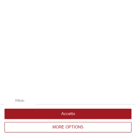
08 Agosto, 6:55
Edizioni provinciali
Catanzaro
Cosenza
Vibo Valentia
Reggio Calabria
Crotone
Rifiuto
Accetto
MORE OPTIONS
Corriere delle Calabria è una testata giornalistica di News&Com S.r.l