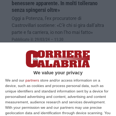
benessere apparente. In molti tollerano
senza spingersi oltre»
Oggi a Potenza, l’ex procuratore di
Castrovillari sostiene: «C’è chi si gira dall’altra
parte e fa carriera, io non l’ho mai fatto»
Pubblicato il: 29/03/24 – 11:30
We value your privacy
We and our
partners
store and/or access information on a
device, such as cookies and process personal data, such as
unique identifiers and standard information sent by a device for
personalised advertising and content, advertising and content
measurement, audience research and services development.
With your permission we and our partners may use precise
geolocation data and identification through device scanning. You
Processo disciplinare, Facciolla assolto da