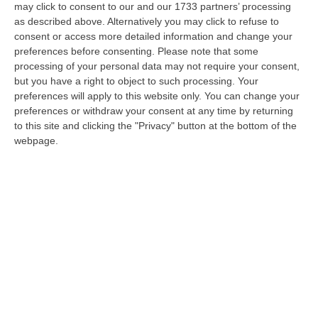
may click to consent to our and our 1733 partners’ processing
(quasi) tutte le accuse. Per il magistrato la
as described above. Alternatively you may click to refuse to
censura del Csm
consent or access more detailed information and change your
preferences before consenting.
Please note that some
L’ex procuratore di Castrovillari condannato
processing of your personal data may not require your consent,
alla censura per una delle imputazioni.
but you have a right to object to such processing. Your
Scongiurate la perdita di anzianità e il
preferences will apply to this website only. You can change your
preferences or withdraw your consent at any time by returning
trasferimento
to this site and clicking the "Privacy" button at the bottom of the
Pubblicato il: 22/11/22 – 17:32
webpage.