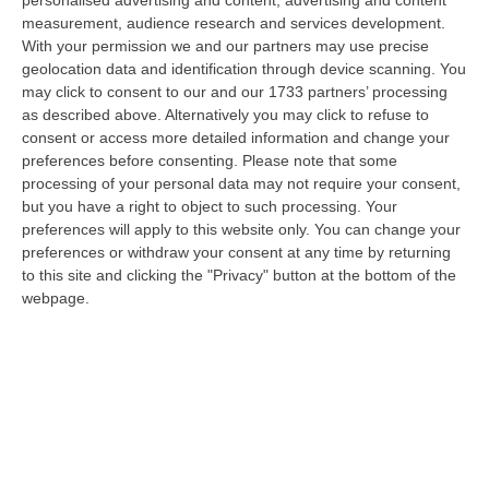
“giudice solo”, come era stato ribattezzato, Antonino Scopelliti…
measurement, audience research and services development.
09 Agosto, 10:31
With your permission we and our partners may use precise
geolocation data and identification through device scanning. You
Vinitaly A Reggio, Caligiuri: «Una Calabria Straordinaria Che
may click to consent to our and our 1733 partners’ processing
Merita Di Essere Rappresentata Nel Modo Giusto»
as described above. Alternatively you may click to refuse to
consent or access more detailed information and change your
“REGGIO CALABRIA Due giorni di vino, storia ed esposizioni delle
preferences before consenting.
Please note that some
eccellenze calabresi. Tutto in «un territorio che è meraviglioso, sul
processing of your personal data may not require your consent,
lungo…
but you have a right to object to such processing. Your
09 Agosto, 10:12
preferences will apply to this website only. You can change your
preferences or withdraw your consent at any time by returning
Rissa Tra Tifosi Durante Real Polistena-Sinopolese, Emessi Due
to this site and clicking the "Privacy" button at the bottom of the
Daspo
webpage.
“La polizia ha notificato due provvedimenti di daspo, emessi dalla
Questura di Reggio Calabria a fine luglio, nei confronti di tifosi ritenu…
09 Agosto, 9:36
Truffa Tramite False Piattaforme Di Criptovalute, Due Indagati
“Le criptovalute continuano a rappresentare uno degli strumenti più
frequentemente utilizzati dai truffatori per attirare potenziali vittime…