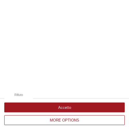
09 Agosto, 9:32
Edizioni provinciali
Catanzaro
Cosenza
Vibo Valentia
Reggio Calabria
Crotone
Rifiuto
Accetto
MORE OPTIONS
Corriere delle Calabria è una testata giornalistica di News&Com S.r.l