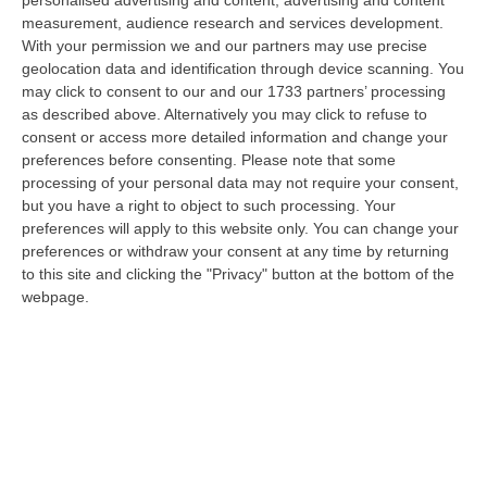
personalised advertising and content, advertising and content
stagione, ma il Cosenza di Eugenio Guarascio è ancora un cantiere apert…
measurement, audience research and services development.
10 Agosto, 10:31
With your permission we and our partners may use precise
geolocation data and identification through device scanning. You
Detenuto Per Cosa Nostra Evade Dal Carcere, Arrestato In
may click to consent to our and our 1733 partners’ processing
Calabria
as described above. Alternatively you may click to refuse to
consent or access more detailed information and change your
“Salvatore Drago Ferrante, detenuto siciliano in carcere per associazione
preferences before consenting.
Please note that some
mafiosa e traffico di sostanze stupefacenti, è evaso lo scorso 17…
processing of your personal data may not require your consent,
10 Agosto, 10:04
but you have a right to object to such processing. Your
preferences will apply to this website only. You can change your
Morto Per Botulino A Diamante, I Legali Della Famiglia: «I Sintomi
preferences or withdraw your consent at any time by returning
Furono Scambiati Per Ubriachezza»
to this site and clicking the "Privacy" button at the bottom of the
“«I sintomi del botulino scambiati per ubriachezza. Luigi Di Sarno versava
webpage.
in un drammatico e conclamato decadimento neurologico: soffriva d…
10 Agosto, 9:49
Occhiuto: «Non Sono L’anti-Tajani, Né L’anti-Nessuno. I Prossimi
Quattro Anni Resto In Calabria»
“LAMEZIA TERME «Una destra senza populisti» e una Calabria al centro
di un’agenda liberale e liberista. È il manifesto politico di Roberto O…