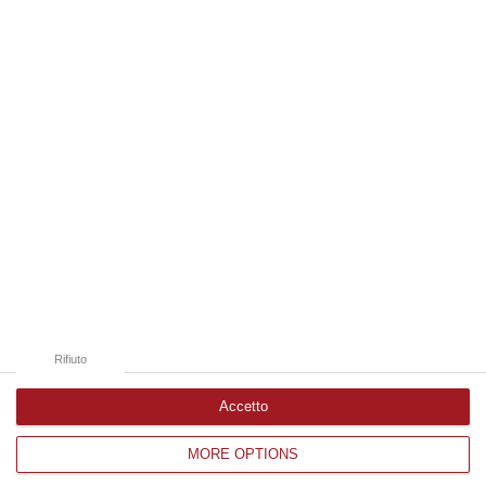
10 Agosto, 9:47
Edizioni provinciali
Catanzaro
Cosenza
Vibo Valentia
Reggio Calabria
Crotone
Rifiuto
Accetto
MORE OPTIONS
Corriere delle Calabria è una testata giornalistica di News&Com S.r.l