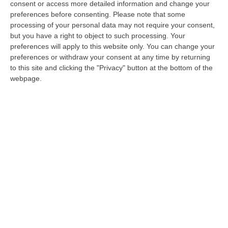
clan di Casal di Principe. Tanti i “contatti”
consent or access more detailed information and change your
preferences before consenting.
Please note that some
tracciati con i calabresi e i siciliani
processing of your personal data may not require your consent,
Pubblicato il: 29/03/24 – 18:25
but you have a right to object to such processing. Your
preferences will apply to this website only. You can change your
preferences or withdraw your consent at any time by returning
to this site and clicking the "Privacy" button at the bottom of the
webpage.
Omicidio Femia, definitivo l’ergastolo per
Massimiliano Sestito
La Cassazione ha confermato la condanna
per l’imputato, famoso per la sua recente e