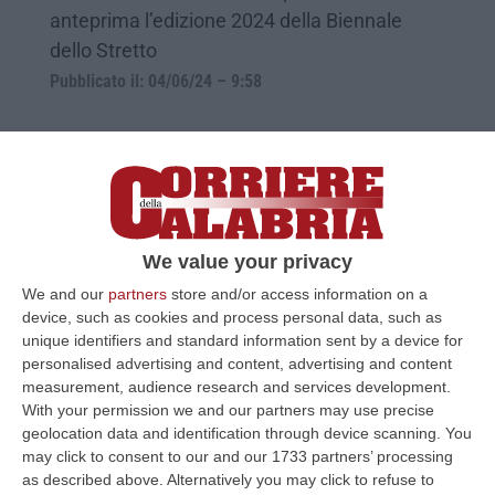
anteprima l’edizione 2024 della Biennale
dello Stretto
Pubblicato il: 04/06/24 – 9:58
We value your privacy
We and our
partners
store and/or access information on a
device, such as cookies and process personal data, such as
unique identifiers and standard information sent by a device for
personalised advertising and content, advertising and content
measurement, audience research and services development.
Sandokan, i Casalesi e quei “vecchi”
With your permission we and our partners may use precise
rapporti con Cosa nostra e la ‘Ndrangheta
geolocation data and identification through device scanning. You
may click to consent to our and our 1733 partners’ processing
Francesco Schiavone è l’ultimo pentito del
as described above. Alternatively you may click to refuse to