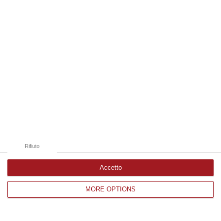
Le gerarchie, i nomi e i viaggi in auto in
Olanda e Germania per recuperare la droga. I
racconti dei due collaboratori
Pubblicato il: 20/04/21 – 9:38
Rifiuto
Accetto
MORE OPTIONS
Black Monkey, la decisione: «I legami
Femia-mafia non qualificano il suo