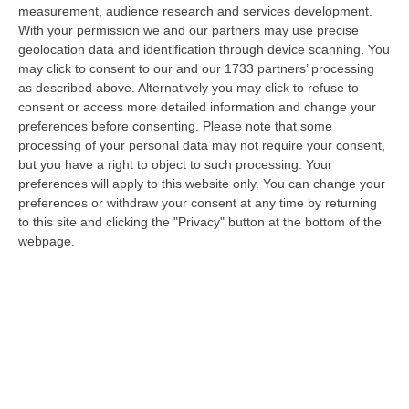
measurement, audience research and services development.
Tragedia A Calanna, 40enne Elettricista Muore Folgorato
With your permission we and our partners may use precise
geolocation data and identification through device scanning. You
“CALANNA Fabio Calabrò, 40enne elettricista è rimasto folgorato sul
may click to consent to our and our 1733 partners’ processing
lavoro mentre montava delle luminarie nel comune di Calanna.
as described above. Alternatively you may click to refuse to
Originario…
consent or access more detailed information and change your
07 Agosto, 20:17
preferences before consenting.
Please note that some
processing of your personal data may not require your consent,
San Ferdinando, Giallo Sul Ritrovamento Del Corpo Senza Vita Di
but you have a right to object to such processing. Your
Un Neonato
preferences will apply to this website only. You can change your
“SAN FERDINANDO La notizia ha gettato nello sconforto la comunità di
preferences or withdraw your consent at any time by returning
San Ferdinando, in provincia di Reggio Calabria. Il ritrovamento del co…
to this site and clicking the "Privacy" button at the bottom of the
07 Agosto, 19:59
webpage.
Distrofia, La Calabria Pagherà Le Prestazioni Oltre Limiti Di Spesa
Per I Pazienti Curati In Emilia Romagna
“CATANZARO La Regione Calabria riconoscerà il pagamento delle
prestazioni di ricovero anche in caso di superamento del tetto per un
gruppo d…
07 Agosto, 19:34