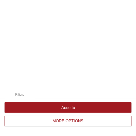
Edizioni provinciali
Catanzaro
Cosenza
Vibo Valentia
Reggio Calabria
Crotone
Rifiuto
Accetto
MORE OPTIONS
Corriere delle Calabria è una testata giornalistica di News&Com S.r.l
©2012-
-2026. Tutti i diritti riservati.