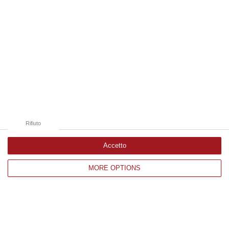
alla guida della categoria calabrese, andrà a
ricoprire il ruolo di coordinatore nazionale
Pubblicato il: 29/05/23 – 11:22
Rifiuto
Accetto
MORE OPTIONS
Tim, l’allarme dei sindacati: «In Calabria si
rischiano mille esuberi»
Sit-in di protesta di 150 lavoratori che hanno