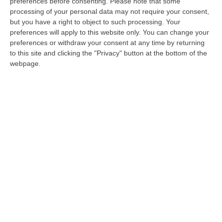
Ust Cisl Cosenza si dicono soddisfatti per i
preferences before consenting.
Please note that some
processing of your personal data may not require your consent,
risultati raggiunti il 12 e il 13 dicembre
but you have a right to object to such processing. Your
Pubblicato il: 14/12/24 – 12:16
preferences will apply to this website only. You can change your
preferences or withdraw your consent at any time by returning
to this site and clicking the "Privacy" button at the bottom of the
webpage.
Vertenza Abramo, da Fistel Cisl il
supporto all’operazione Occhiuto – VIDEO
Il segretario Faraoni: «Obiettivo trovare tutte
le soluzioni possibili». Gualtieri: «Risolvere