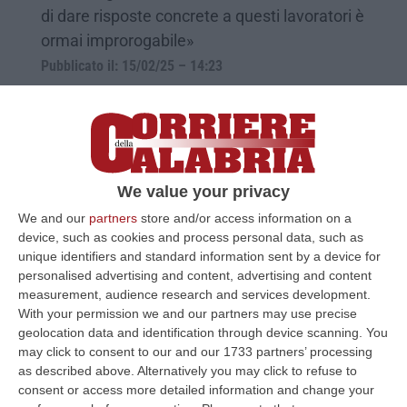
di dare risposte concrete a questi lavoratori è
ormai improrogabile»
Pubblicato il: 15/02/25 – 14:23
We value your privacy
We and our
partners
store and/or access information on a
device, such as cookies and process personal data, such as
unique identifiers and standard information sent by a device for
personalised advertising and content, advertising and content
measurement, audience research and services development.
With your permission we and our partners may use precise
Abramo Customer Care, i sindacati: «Una
geolocation data and identification through device scanning. You
svolta positiva per i lavoratori»
may click to consent to our and our 1733 partners’ processing
as described above. Alternatively you may click to refuse to
Fistel Cisl Calabria, Ust Cisl Magna Grecia e
consent or access more detailed information and change your