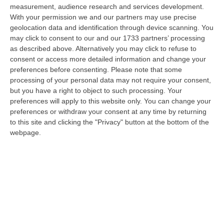
dare avvio agli attesi lavori di ristrutturazione della Basilica dell…
measurement, audience research and services development.
07 Agosto, 22:02
With your permission we and our partners may use precise
geolocation data and identification through device scanning. You
Renzi: «Conte? Sarebbe Delittuoso Vannaccizzare La Coalizione»
may click to consent to our and our 1733 partners’ processing
as described above. Alternatively you may click to refuse to
“ROMA «Conte sta giocando la sua partita, vedremo se le primarie si
consent or access more detailed information and change your
faranno, quando e con che formato, se a due Conte-Schlein o se ci
preferences before consenting.
Please note that some
sarann…
processing of your personal data may not require your consent,
07 Agosto, 21:35
but you have a right to object to such processing. Your
preferences will apply to this website only. You can change your
Meteo, Altri 10 Giorni Di Caldo Estremo
preferences or withdraw your consent at any time by returning
“ROMA La tregua varrà fino a domani: dopo il record di ieri con il bollino
to this site and clicking the "Privacy" button at the bottom of the
rosso per tutte le 27 città monitorate e oggi con 26 allerte mass…
webpage.
07 Agosto, 20:33
Torna In Calabria: OSM Cerca Professionisti Calabresi Che Vivono
Al Nord E Che Hanno Voglia Di Rientrare Nella Terra Di Origine
“Se per anni lasciare la Calabria è stata una scelta quasi obbligata oggi è
possibile fare un’inversione di marcia grazie ad OSM Centro Cala…
07 Agosto, 20:24