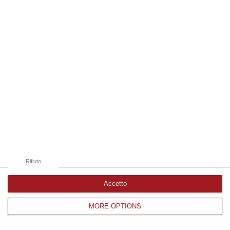
Edizioni provinciali
Catanzaro
Cosenza
Vibo Valentia
Reggio Calabria
Crotone
Rifiuto
Accetto
MORE OPTIONS
Corriere delle Calabria è una testata giornalistica di News&Com S.r.l
©2012-
-2026. Tutti i diritti riservati.